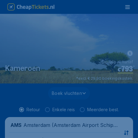
Douala al vanaf
793
*
Kameroen
€
*excl. € 29,90 boekingskosten.
Boek vluchten
Retour
Enkele reis
Meerdere best.
Amsterdam (Amsterdam Airport Schipho
AMS
l), Nederland