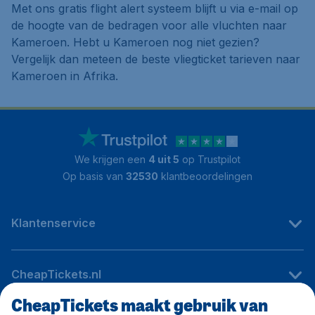
Met ons gratis flight alert systeem blijft u via e-mail op
de hoogte van de bedragen voor alle vluchten naar
Kameroen. Hebt u Kameroen nog niet gezien?
Vergelijk dan meteen de beste vliegticket tarieven naar
Kameroen in Afrika.
We krijgen een
4 uit 5
op Trustpilot
Op basis van
32530
klantbeoordelingen
Klantenservice
CheapTickets.nl
CheapTickets maakt gebruik van