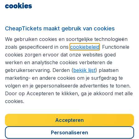
cookies
Internationale sites
Volg CheapTickets.nl
CheapTickets maakt gebruik van cookies
We gebruiken cookies en soortgelijke technologieën
zoals gespecificeerd in ons
cookiebeleid
. Functionele
cookies zorgen ervoor dat onze websites goed
werken en analytische cookies verbeteren de
gebruikerservaring. Derden (
bekijk lijst
) plaatsen
marketing- en andere cookies om je surfgedrag te
volgen en je gepersonaliseerde advertenties te tonen.
Door op Accepteren te klikken, ga je akkoord met alle
cookies.
Toegankelijkheidsverklaring
Algemene voorwaarden
Disclaimer
Privacybeleid
Cookies
Accepteren
Copyright © 2026
Personaliseren