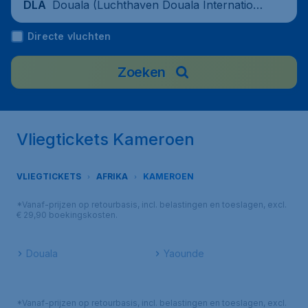
Douala (Luchthaven Douala Internationa
DLA
al), Kameroen
Directe vluchten
Zoeken
Vliegtickets Kameroen
VLIEGTICKETS
AFRIKA
KAMEROEN
*Vanaf-prijzen op retourbasis, incl. belastingen en toeslagen, excl.
€ 29,90 boekingskosten.
Douala
Yaounde
*Vanaf-prijzen op retourbasis, incl. belastingen en toeslagen, excl.