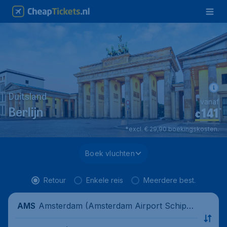
Duitsland
vanaf
141
*
Berlijn
€
*excl. € 29,90 boekingskosten.
Boek vluchten
Retour
Enkele reis
Meerdere best.
Amsterdam (Amsterdam Airport Schipho
AMS
l), Nederland