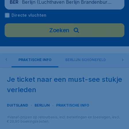
Berlijn (Luchthaven Berlijn Brandenbur
BER
g), Duitsland
Directe vluchten
Zoeken
EN?
PRAKTISCHE INFO
BERLIJN SCHÖNEFELD
BERL
Je ticket naar een must-see stukje
verleden
DUITSLAND
BERLIJN
PRAKTISCHE INFO
*Vanaf-prijzen op retourbasis, incl. belastingen en toeslagen, excl.
€ 29,90 boekingskosten.