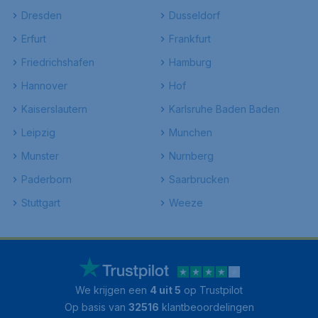
Dresden
Dusseldorf
Erfurt
Frankfurt
Friedrichshafen
Hamburg
Hannover
Hof
Kaiserslautern
Karlsruhe Baden Baden
Leipzig
Munchen
Munster
Nurnberg
Paderborn
Saarbrucken
Stuttgart
Weeze
We krijgen een
4 uit 5
op Trustpilot
Op basis van
32516
klantbeoordelingen