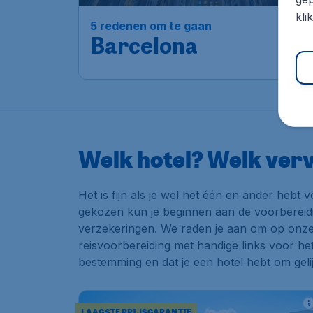
kli
5 redenen om te gaan
Barcelona
Welk hotel? Welk verv
Het is fijn als je wel het één en ander hebt
gekozen kun je beginnen aan de voorbereidin
verzekeringen. We raden je aan om op onz
reisvoorbereiding met handige links voor het
bestemming en dat je een hotel hebt om gel
LAAGSTE PRIJSGARANTIE