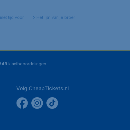
met tijd voor
Het 'ja' van je broer
549
klantbeoordelingen
Volg CheapTickets.nl