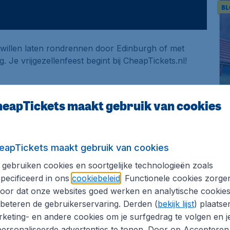
BL
ak willen laten rondrennen door Edinburgh of met
 Je vrijgezellenfeest begint bij CheapTickets.nl!
eapTickets maakt gebruik van cookies
eapTickets maakt gebruik van cookies
gebruiken cookies en soortgelijke technologieën zoals
pecificeerd in ons
cookiebeleid
. Functionele cookies zorge
oor dat onze websites goed werken en analytische cookie
beteren de gebruikerservaring. Derden (
bekijk lijst
) plaatse
keting- en andere cookies om je surfgedrag te volgen en j
ersonaliseerde advertenties te tonen. Door op Accepteren