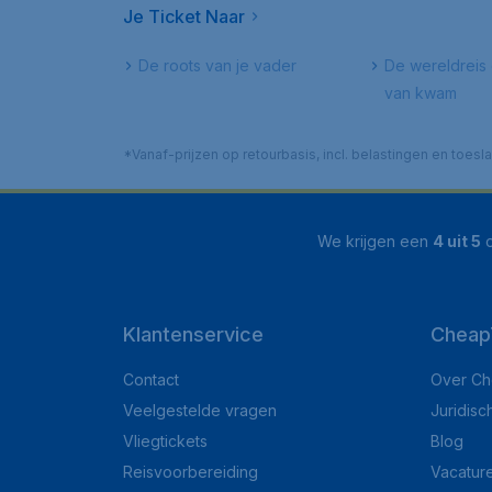
Je Ticket Naar
De roots van je vader
De wereldreis 
van kwam
*Vanaf-prijzen op retourbasis, incl. belastingen en toes
We krijgen een
4 uit 5
o
Klantenservice
CheapT
Contact
Over Ch
Veelgestelde vragen
Juridisc
Vliegtickets
Blog
Reisvoorbereiding
Vacatur