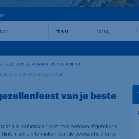
en
Heen
Terug
1
en
IJGEZELLENFEEST VAN JE BESTE VRIEND
lagen, excl. € 29,90 boekingskosten.
gezellenfeest van je beste
oordat alle kameraden met hem hebben afgerekend!
 flink misbruik te maken van de gelegenheid en je