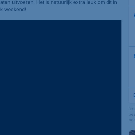
en uitvoeren. Het is natuurlijk extra leuk om dit in
ijk weekend!
Dit
bez
boe