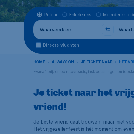
Vluchttype
Retour
Enkele reis
Meerdere sted
Waarvandaan
Waarhe
Directe vluchten
HOME
ALWAYS ON
JE TICKET NAAR
HET VR
*Vanaf-prijzen op retourbasis, incl. belastingen en toes
Je ticket naar het vrij
vriend!
Je beste vriend gaat trouwen, maar niet v
Het vrijgezellenfeest is hét moment om even