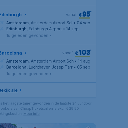
95
*
€
Edinburgh
vanaf
Amsterdam
,
Amsterdam Airport Schiphol
• 04 sep
Edinburgh
,
Edinburgh Airport
• 14 sep
1u geleden gevonden
•
103
*
€
Barcelona
vanaf
Amsterdam
,
Amsterdam Airport Schiphol
• 14 aug
Barcelona
,
Luchthaven Josep Tarradellas Barcelona-El Prat
• 05 sep
1u geleden gevonden
•
Bekijk alle
 is het laagste tarief gevonden in de laatste 24 uur door
oekers van CheapTickets.nl en is excl. € 29,90
kingskosten.
Meer info