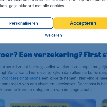
kken, ga je akkoord met alle cookies.
Accepteren
Personaliseren
Weigeren
oer? Een verzekering? First s
 voorbereid zodat het vrijgezellenweekend zo soepel mogelij
g! Soms komt hier meer bij kijken dan alleen je koffers i
e
voorbereidingspagina
een kijkje te nemen, hier vind je me
 aanvragen van een visum en vaccinaties. Daarnaast is het o
ijk even te kunnen ontspannen van de lange vlucht.
MEER DAN 30.000 VERHUURLOCATIES
10