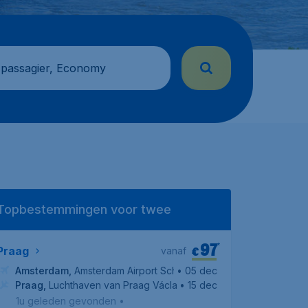
 passagier, Economy
Topbestemmingen voor twee
97
*
€
Praag
vanaf
Amsterdam
,
Amsterdam Airport Schiphol
• 05 dec
Praag
,
Luchthaven van Praag Václav Havel
• 15 dec
1u geleden gevonden
•