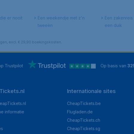
die er nooit
Een weekendje met z'n
Een zakenreis 
tweeën
een duik
lagen, excl. € 29,90 boekingskosten.
p Trustpilot
Op basis van
32
ickets.nl
Internationale sites
eapTickets.nl
CheapTickets.be
he informatie
Flugladen.de
CheapTickets.ch
es
CheapTickets.sg