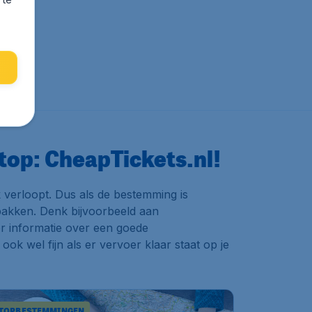
top: CheapTickets.nl!
k verloopt. Dus als de bestemming is
npakken. Denk bijvoorbeeld aan
er informatie over een goede
ok wel fijn als er vervoer klaar staat op je
 TOPBESTEMMINGEN