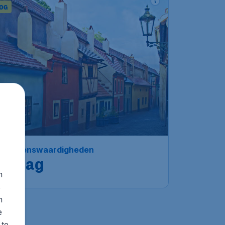
OG
5 bezienswaardigheden
Praag
n
s
n
e
 te