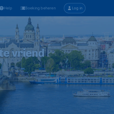
Help
Boeking beheren
Log in
te vriend