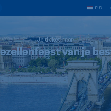
EUR
Je ticket naar
gezellenfeest van je bes