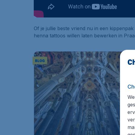
Of je jullie beste vriend nu in een kippenp
henna tattoos willen laten bewerken in Praag.
Ch
BLOG
Ch
We 
ges
erv
ver
mar
gep