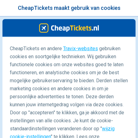
CheapTickets maakt gebruik van cookies
menu
/Blog
Op deze 5 eilanden beleef je meer
CheapTickets en andere
Travix-websites
gebruiken
cookies en soortgelijke technieken. Wij gebruiken
met een auto
functionele cookies om onze websites goed te laten
28/10/2016
-
door
Lieve
functioneren, en analytische cookies om je de best
mogelijke gebruikerservaring te bieden. Derden stellen
marketing cookies en andere cookies in om je
persoonlijke advertenties te tonen. Deze derden
kunnen jouw internetgedrag volgen via deze cookies.
Door op "accepteren" te klikken, ga je akkoord met de
instellingen van alle cookies. Je kunt de cookie-
standaardinstellingen veranderen door op "
wijzig
Blog
Bestemmingen
cookie-instellingen
" te klikken. Lees onze