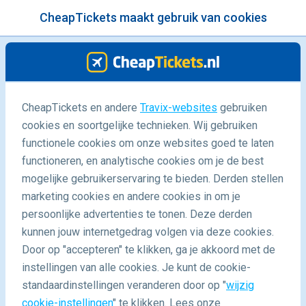
CheapTickets maakt gebruik van cookies
menu
/Blog
CheapTickets en andere
Travix-websites
gebruiken
cookies en soortgelijke technieken. Wij gebruiken
14/01/2025
-
door
Jazzy
functionele cookies om onze websites goed te laten
functioneren, en analytische cookies om je de best
mogelijke gebruikerservaring te bieden. Derden stellen
marketing cookies en andere cookies in om je
persoonlijke advertenties te tonen. Deze derden
kunnen jouw internetgedrag volgen via deze cookies.
Door op "accepteren" te klikken, ga je akkoord met de
Deze steden mag je absoluut niet missen tijdens je
instellingen van alle cookies. Je kunt de cookie-
reis naar Marokko
standaardinstellingen veranderen door op "
wijzig
cookie-instellingen
" te klikken. Lees onze