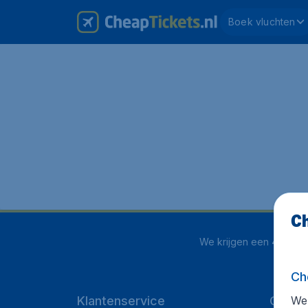
Boek vluchten
Ch
We krijgen een
4 uit 5
o
Ch
We 
Klantenservice
CheapT