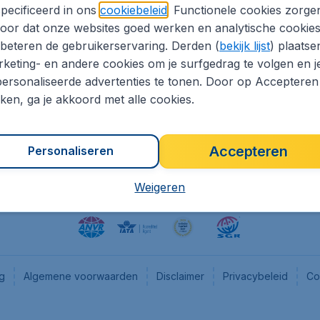
pecificeerd in ons
cookiebeleid
. Functionele cookies zorge
eapTickets.nl
CheapTickets.be
oor dat onze websites goed werken en analytische cookie
he informatie
Flugladen.de
beteren de gebruikerservaring. Derden (
bekijk lijst
) plaatse
CheapTickets.ch
keting- en andere cookies om je surfgedrag te volgen en j
ersonaliseerde advertenties te tonen. Door op Accepteren
es
CheapTickets.sg
kken, ga je akkoord met alle cookies.
en pers
Accepteren
Personaliseren
Weigeren
ng
Algemene voorwaarden
Disclaimer
Privacybeleid
Co