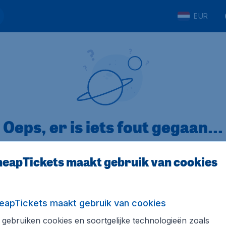
EUR
Oeps, er is iets fout gegaan...
eapTickets maakt gebruik van cookies
p Trustpilot
Op basis van
32
eapTickets maakt gebruik van cookies
gebruiken cookies en soortgelijke technologieën zoals
ickets.nl
Internationale sites