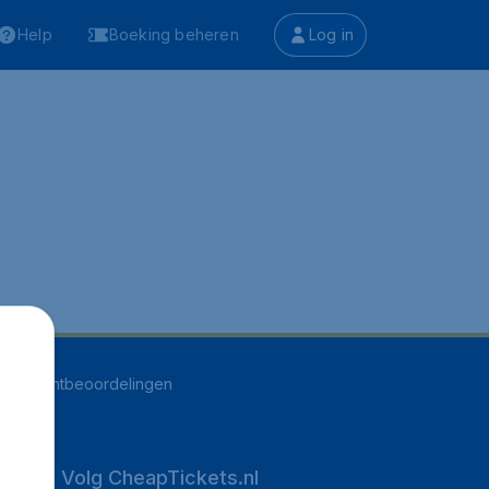
Help
Boeking beheren
Log in
537
klantbeoordelingen
Volg CheapTickets.nl