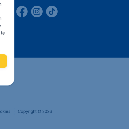
n
s
n
e
 te
okies
Copyright © 2026