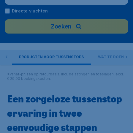
Directe vluchten
Zoeken
TAR
PRODUCTEN VOOR TUSSENSTOPS
WAT TE DOEN IN 
*Vanaf-prijzen op retourbasis, incl. belastingen en toeslagen, excl.
€ 29,90 boekingskosten.
Een zorgeloze tussenstop
ervaring in twee
eenvoudige stappen