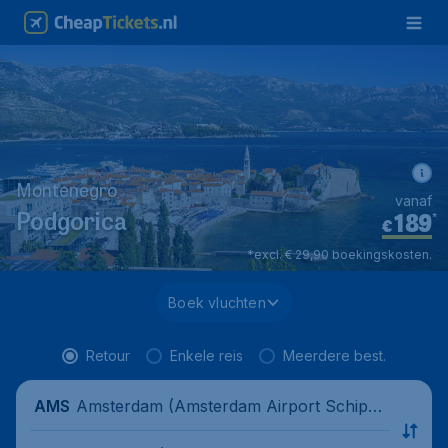
Montenegro
vanaf
189
*
Podgorica
€
*excl. € 29,90 boekingskosten.
Boek vluchten
Retour
Enkele reis
Meerdere best.
Amsterdam (Amsterdam Airport Schipho
AMS
l), Nederland