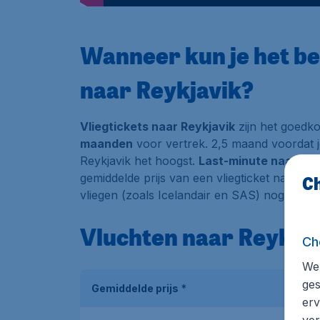
Wanneer kun je het be
naar Reykjavik?
Vliegtickets naar Reykjavik
zijn het goedko
maanden
voor vertrek. 2,5 maand voordat je
Reykjavik het hoogst.
Last-minute naar Rey
gemiddelde prijs van een vliegticket naar Reyk
Ch
vliegen (zoals Icelandair en SAS) nog wel e
Vluchten naar Reykja
Ch
We 
ges
Gemiddelde prijs
*
erv
ver