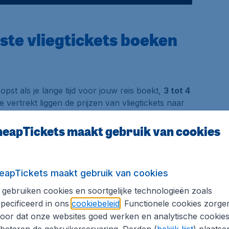
ste vliegtickets boeken
opst als je lange tijd voor jouw reis boekt,
3 tot 4
 vertrekt liggen de prijzen van vliegtickets naar
kjavik
vliegen kan voordelig uitvallen. De
javik wil voor airlines die veel via Reykjavik
eapTickets maakt gebruik van cookies
ens dalen.
vik
eapTickets maakt gebruik van cookies
gebruiken cookies en soortgelijke technologieën zoals
pecificeerd in ons
cookiebeleid
. Functionele cookies zorge
€372
oor dat onze websites goed werken en analytische cookie
beteren de gebruikerservaring. Derden (
bekijk lijst
) plaatse