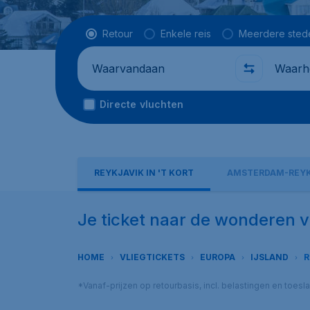
Vluchttype
Retour
Enkele reis
Meerdere sted
Waarvandaan
Waarhe
Directe vluchten
REYKJAVIK IN 'T KORT
AMSTERDAM-REYK
Je ticket naar de wonderen 
HOME
VLIEGTICKETS
EUROPA
IJSLAND
R
*Vanaf-prijzen op retourbasis, incl. belastingen en toes