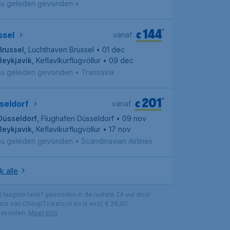
1u geleden gevonden
•
144
*
€
ssel
vanaf
Brussel
,
Luchthaven Brussel
• 01 dec
Reykjavik
,
Keflavíkurflugvöllur
• 09 dec
1u geleden gevonden
•
Transavia
201
*
€
seldorf
vanaf
Düsseldorf
,
Flughafen Düsseldorf
• 09 nov
Reykjavik
,
Keflavíkurflugvöllur
• 17 nov
1u geleden gevonden
•
Scandinavian Airlines
k alle
et laagste tarief gevonden in de laatste 24 uur door
rs van CheapTickets.nl en is excl. € 29,90
gskosten.
Meer info