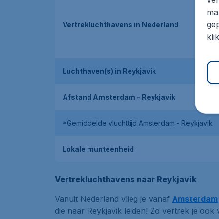
mar
gep
Vertrekluchthavens in Nederland
kli
Luchthaven(s) in Reykjavik
Afstand Amsterdam - Reykjavik
*Gemiddelde vluchttijd Amsterdam - Reykjavik
Lokale munteenheid
Vertrekluchthavens naar Reykjavik
Vanuit Nederland vlieg je vanaf
Amsterdam
die naar Reykjavik leiden! Zo vertrek je ook