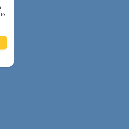
e
 te