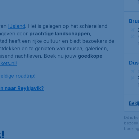
Bru
 van
IJsland
. Het is gelegen op het schiereiland
geven door
prachtige landschappen,
ad heeft een rijke cultuur en biedt bezoekers de
ntdekken en te genieten van
musea, galerieën,
uisend nachtleven.
Boek nu jouw
goedkope
Düs
kets.nl!
eldige roadtrip!
n naar Reykjavik?
Bekij
Dit is h
bezoeke
boekin
!