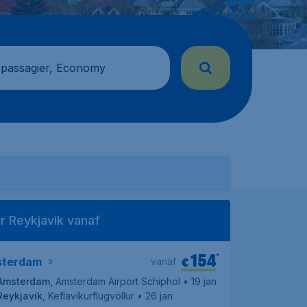
 passagier, Economy
r Reykjavik vanaf
154
*
€
terdam
vanaf
Amsterdam
,
Amsterdam Airport Schiphol
• 19 jan
Reykjavik
,
Keflavíkurflugvöllur
• 26 jan