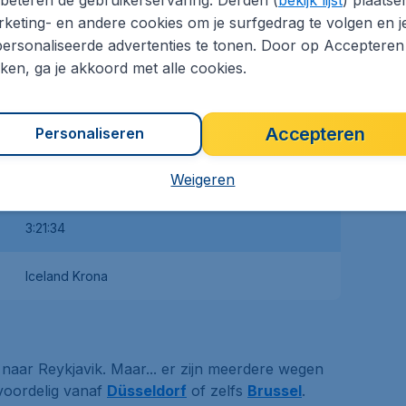
Amsterdam Airport Schiphol (AMS), Eindhoven
keting- en andere cookies om je surfgedrag te volgen en j
Airport (EIN), Eelde Airport (GRQ), Maastricht
ersonaliseerde advertenties te tonen. Door op Accepteren
Aachen Airport (MST), Rotterdam The Hague
Airport (RTM), Veldhoven Airport (ZVH), Arnhem
kken, ga je akkoord met alle cookies.
Airport (QAR)
Accepteren
Reykjavik Airport (REK)
Personaliseren
Weigeren
2022 km
3:21:34
Iceland Krona
naar Reykjavik. Maar... er zijn meerdere wegen
 voordelig vanaf
Düsseldorf
of zelfs
Brussel
.