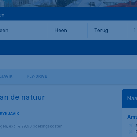
en
Heen
Terug
1
en
JAVIK
FLY-DRIVE
van de natuur
Naa
EYKJAVIK
Ams
lagen, excl. € 29,90 boekingskosten.