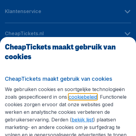
Klantenservice
CheapTickets.nl
CheapTickets maakt gebruik van
cookies
Internationale sites
Volg CheapTickets.nl
CheapTickets maakt gebruik van cookies
We gebruiken cookies en soortgelijke technologieën
zoals gespecificeerd in ons
cookiebeleid
. Functionele
cookies zorgen ervoor dat onze websites goed
werken en analytische cookies verbeteren de
gebruikerservaring. Derden (
bekijk lijst
) plaatsen
marketing- en andere cookies om je surfgedrag te
volgen en je gepersonaliseerde advertenties te tonen.