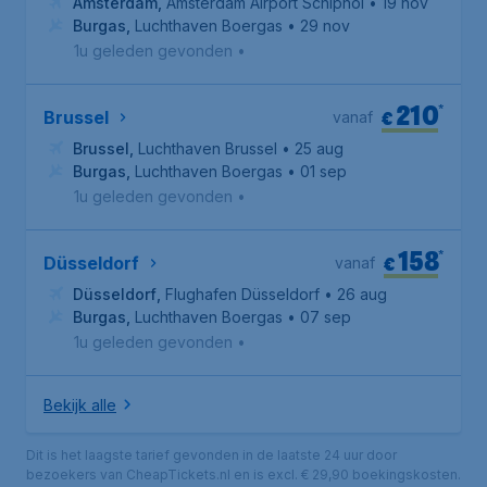
Amsterdam
,
Amsterdam Airport Schiphol
• 19 nov
Burgas
,
Luchthaven Boergas
• 29 nov
1u geleden gevonden
•
210
*
€
Brussel
vanaf
Brussel
,
Luchthaven Brussel
• 25 aug
Burgas
,
Luchthaven Boergas
• 01 sep
1u geleden gevonden
•
158
*
€
Düsseldorf
vanaf
Düsseldorf
,
Flughafen Düsseldorf
• 26 aug
Burgas
,
Luchthaven Boergas
• 07 sep
1u geleden gevonden
•
Bekijk alle
Dit is het laagste tarief gevonden in de laatste 24 uur door
bezoekers van CheapTickets.nl en is excl. € 29,90 boekingskosten.