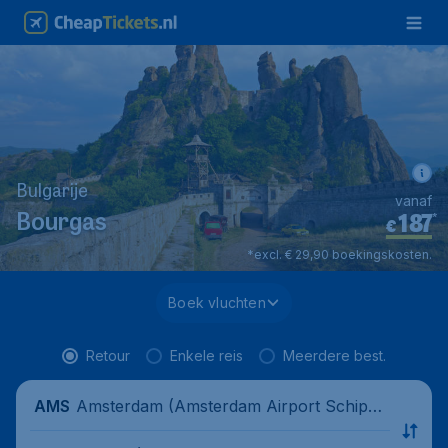
Bulgarije
vanaf
187
*
Bourgas
€
*excl. € 29,90 boekingskosten.
Boek vluchten
Retour
Enkele reis
Meerdere best.
Amsterdam (Amsterdam Airport Schipho
AMS
l), Nederland