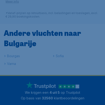
Meer info
*Vanaf-prijzen op retourbasis, incl. belastingen en toeslagen, excl.
€ 29,90 boekingskosten.
Andere vluchten naar
Bulgarije
Bourgas
Sofia
Varna
We krijgen een
4 uit 5
op Trustpilot
Op basis van
32560
klantbeoordelingen