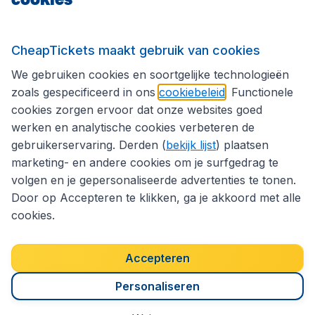
Volg CheapTickets.nl
CheapTickets maakt gebruik van cookies
We gebruiken cookies en soortgelijke technologieën
zoals gespecificeerd in ons
cookiebeleid
. Functionele
cookies zorgen ervoor dat onze websites goed
werken en analytische cookies verbeteren de
gebruikerservaring. Derden (
bekijk lijst
) plaatsen
marketing- en andere cookies om je surfgedrag te
volgen en je gepersonaliseerde advertenties te tonen.
Door op Accepteren te klikken, ga je akkoord met alle
cookies.
Toegankelijkheidsverklaring
Algemene voorwaarden
Disclaimer
Privacybeleid
Cookies
Accepteren
Copyright © 2026
Personaliseren