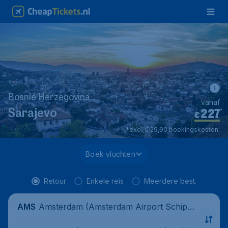
Bosnië Herzegovina
vanaf
227
*
Sarajevo
€
*excl. € 29,90 boekingskosten.
Boek vluchten
Retour
Enkele reis
Meerdere best.
Amsterdam (Amsterdam Airport Schipho
AMS
l), Nederland