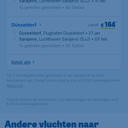
Sarajevo
,
Luchthaven Sarajevo (SJJ)
• 15 okt
1u geleden gevonden
•
Air Serbia
164
*
€
Düsseldorf
vanaf
Düsseldorf
,
Flughafen Düsseldorf
• 27 jan
Sarajevo
,
Luchthaven Sarajevo (SJJ)
• 03 feb
1u geleden gevonden
•
Air Serbia
Bekijk alle
Dit is het laagste tarief gevonden in de laatste 24 uur door
bezoekers van CheapTickets.nl en is excl. € 29,90 boekingskosten.
Meer info
*Vanaf-prijzen op retourbasis, incl. belastingen en toeslagen, excl.
€ 29,90 boekingskosten.
Andere vluchten naar