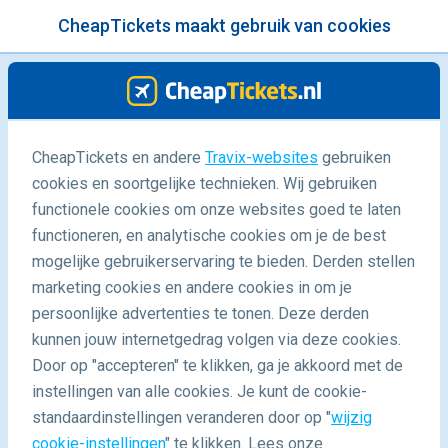
CheapTickets maakt gebruik van cookies
menu
/Blog
CheapTickets en andere
Travix-websites
gebruiken
cookies en soortgelijke technieken. Wij gebruiken
07/04/2023
-
door
Laura
functionele cookies om onze websites goed te laten
functioneren, en analytische cookies om je de best
mogelijke gebruikerservaring te bieden. Derden stellen
marketing cookies en andere cookies in om je
persoonlijke advertenties te tonen. Deze derden
kunnen jouw internetgedrag volgen via deze cookies.
Door op "accepteren" te klikken, ga je akkoord met de
De mooiste duikbestemmingen (videospecial)
instellingen van alle cookies. Je kunt de cookie-
standaardinstellingen veranderen door op "
wijzig
cookie-instellingen
" te klikken. Lees onze