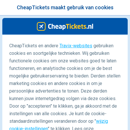
CheapTickets maakt gebruik van cookies
menu
/Blog
CheapTickets en andere
Travix-websites
gebruiken
cookies en soortgelijke technieken. Wij gebruiken
30/04/2019
-
door
Marloes
functionele cookies om onze websites goed te laten
functioneren, en analytische cookies om je de best
mogelijke gebruikerservaring te bieden. Derden stellen
marketing cookies en andere cookies in om je
persoonlijke advertenties te tonen. Deze derden
kunnen jouw internetgedrag volgen via deze cookies.
Door op "accepteren" te klikken, ga je akkoord met de
Bijzondere stedentrips: De nieuwe bestemmingen van
instellingen van alle cookies. Je kunt de cookie-
Transavia
standaardinstellingen veranderen door op "
wijzig
cookie-instellingen
" te klikken. Lees onze