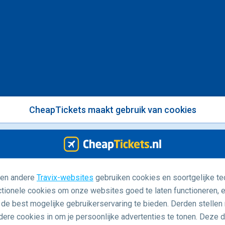
an elkaar. Het heeft alleen niet het wereldrecord
n naam staan. Met een rechtstreekse vlucht ben je
n ongeveer: 6,5-7,5 uur
CheapTickets maakt gebruik van cookies
 en andere
Travix-websites
gebruiken cookies en soortgelijke te
ctionele cookies om onze websites goed te laten functioneren, e
 de best mogelijke gebruikerservaring te bieden. Derden stellen
dere cookies in om je persoonlijke advertenties te tonen. Deze 