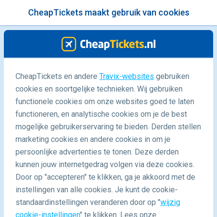
CheapTickets maakt gebruik van cookies
menu
/Blog
Alles wat je wilt weten over de
CheapTickets en andere
Travix-websites
gebruiken
cookies en soortgelijke technieken. Wij gebruiken
vliegtaks
functionele cookies om onze websites goed te laten
05/10/2022
-
door
Anouk
functioneren, en analytische cookies om je de best
mogelijke gebruikerservaring te bieden. Derden stellen
marketing cookies en andere cookies in om je
persoonlijke advertenties te tonen. Deze derden
kunnen jouw internetgedrag volgen via deze cookies.
Door op "accepteren" te klikken, ga je akkoord met de
instellingen van alle cookies. Je kunt de cookie-
standaardinstellingen veranderen door op "
wijzig
Blog
Facts
Alles over de vliegtaks
cookie-instellingen
" te klikken. Lees onze