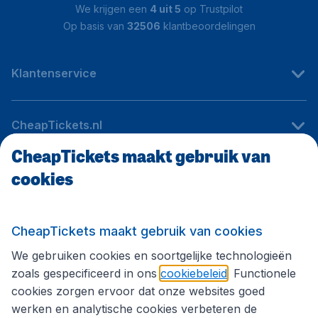
We krijgen een
4 uit 5
op Trustpilot
Op basis van
32506
klantbeoordelingen
Klantenservice
CheapTickets.nl
CheapTickets maakt gebruik van
cookies
Internationale sites
Volg CheapTickets.nl
CheapTickets maakt gebruik van cookies
We gebruiken cookies en soortgelijke technologieën
zoals gespecificeerd in ons
cookiebeleid
. Functionele
cookies zorgen ervoor dat onze websites goed
werken en analytische cookies verbeteren de