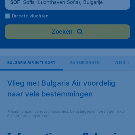
Sofia (Luchthaven Sofia), Bulgarije
SOF
Directe vluchten
Zoeken
BULGARIA AIR IN 'T KORT
AANBIEDINGEN
VLIEGEN M
Vlieg met Bulgaria Air voordelig
naar vele bestemmingen
*Vanaf-prijzen op retourbasis, incl. belastingen en toeslagen, excl.
€ 29,90 boekingskosten.