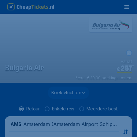
vanaf
257
*
Bulgaria Air
€
*excl. € 29,90 boekingskosten.
Boek vluchten
Retour
Enkele reis
Meerdere best.
Amsterdam (Amsterdam Airport Schipho
AMS
l), Nederland