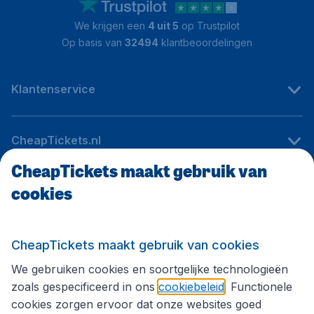
We krijgen een
4 uit 5
op Trustpilot
Op basis van
32494
klantbeoordelingen
Klantenservice
CheapTickets.nl
CheapTickets maakt gebruik van
cookies
Internationale sites
Volg CheapTickets.nl
CheapTickets maakt gebruik van cookies
We gebruiken cookies en soortgelijke technologieën
zoals gespecificeerd in ons
cookiebeleid
. Functionele
cookies zorgen ervoor dat onze websites goed