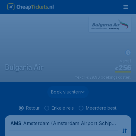
vanaf
256
*
Bulgaria Air
€
*excl. € 29,90 boekingskosten.
Boek vluchten
Retour
Enkele reis
Meerdere best.
Amsterdam (Amsterdam Airport Schipho
AMS
l), Nederland