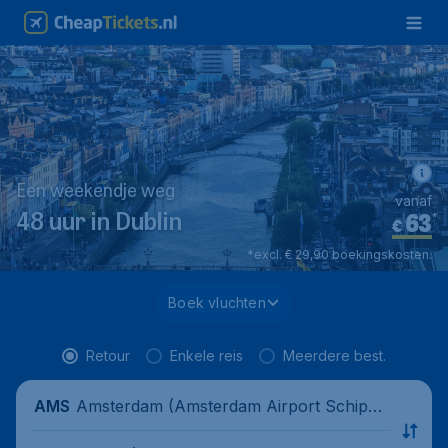
Een weekendje weg
vanaf
63
*
48 uur in Dublin
€
*excl. € 29,90 boekingskosten.
Boek vluchten
Retour
Enkele reis
Meerdere best.
Amsterdam (Amsterdam Airport Schipho
AMS
l), Nederland