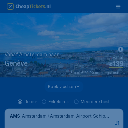
Vanaf Amsterdam naar
vanaf
139
*
Genève
€
*excl. € 29,90 boekingskosten.
Boek vluchten
Retour
Enkele reis
Meerdere best.
Amsterdam (Amsterdam Airport Schipho
AMS
l), Nederland