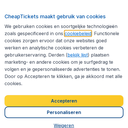
Volg CheapTickets.nl
CheapTickets maakt gebruik van cookies
We gebruiken cookies en soortgelijke technologieën
zoals gespecificeerd in ons
cookiebeleid
. Functionele
cookies zorgen ervoor dat onze websites goed
werken en analytische cookies verbeteren de
gebruikerservaring. Derden (
bekijk lijst
) plaatsen
marketing- en andere cookies om je surfgedrag te
volgen en je gepersonaliseerde advertenties te tonen.
Door op Accepteren te klikken, ga je akkoord met alle
cookies.
Toegankelijkheidsverklaring
Algemene voorwaarden
Disclaimer
Privacybeleid
Cookies
Accepteren
Copyright © 2026
Personaliseren
Weigeren