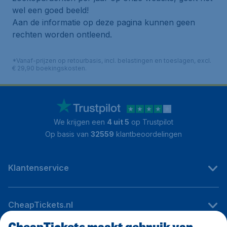
wel een goed beeld!
Aan de informatie op deze pagina kunnen geen
rechten worden ontleend.
*Vanaf-prijzen op retourbasis, incl. belastingen en toeslagen, excl.
€ 29,90 boekingskosten.
We krijgen een
4 uit 5
op Trustpilot
Op basis van
32559
klantbeoordelingen
Klantenservice
CheapTickets.nl
CheapTickets maakt gebruik van