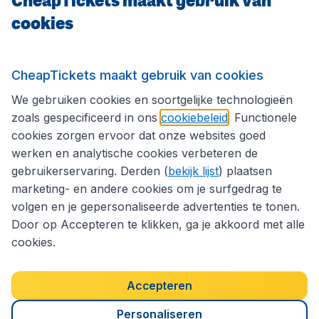
cookies
Internationale sites
Volg CheapTickets.nl
CheapTickets maakt gebruik van cookies
We gebruiken cookies en soortgelijke technologieën
zoals gespecificeerd in ons
cookiebeleid
. Functionele
cookies zorgen ervoor dat onze websites goed
werken en analytische cookies verbeteren de
gebruikerservaring. Derden (
bekijk lijst
) plaatsen
marketing- en andere cookies om je surfgedrag te
volgen en je gepersonaliseerde advertenties te tonen.
Door op Accepteren te klikken, ga je akkoord met alle
cookies.
Toegankelijkheidsverklaring
Algemene voorwaarden
Disclaimer
Privacybeleid
Cookies
Accepteren
Copyright © 2026
Personaliseren