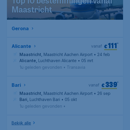
Top 10 bestemmingen vanaf
Maastricht
Gerona
111
*
€
Alicante
vanaf
Maastricht
,
Maastricht Aachen Airport
• 24 feb
Alicante
,
Luchthaven Alicante
• 05 mrt
1u geleden gevonden
•
Transavia
339
*
€
Bari
vanaf
Maastricht
,
Maastricht Aachen Airport
• 26 sep
Bari
,
Luchthaven Bari
• 05 okt
1u geleden gevonden
•
Bekijk alle