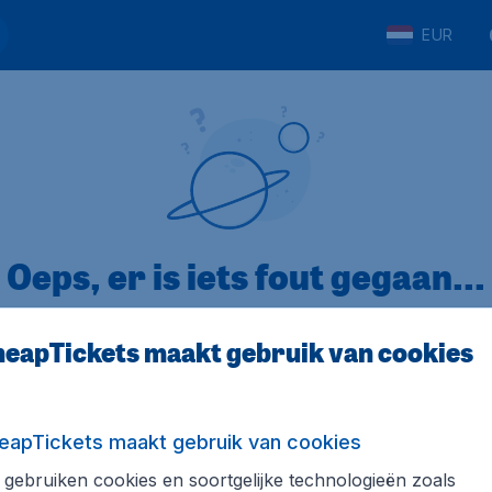
EUR
Oeps, er is iets fout gegaan...
eapTickets maakt gebruik van cookies
p Trustpilot
Op basis van
32
eapTickets maakt gebruik van cookies
gebruiken cookies en soortgelijke technologieën zoals
ickets.nl
Internationale sites