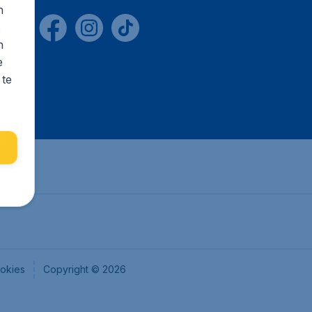
n
s
n
e
 te
okies
Copyright © 2026