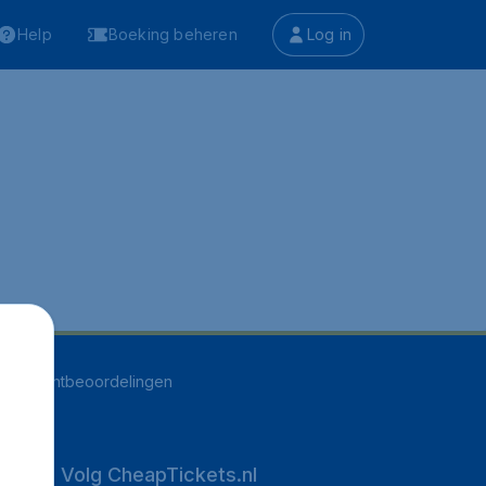
Help
Boeking beheren
Log in
558
klantbeoordelingen
Volg CheapTickets.nl