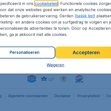
pecificeerd in ons
cookiebeleid
. Functionele cookies zorge
eapTickets.nl
CheapTickets.be
oor dat onze websites goed werken en analytische cookie
he informatie
Flugladen.de
beteren de gebruikerservaring. Derden (
bekijk lijst
) plaatse
CheapTickets.ch
keting- en andere cookies om je surfgedrag te volgen en j
ersonaliseerde advertenties te tonen. Door op Accepteren
es
CheapTickets.sg
kken, ga je akkoord met alle cookies.
en pers
Accepteren
Personaliseren
Weigeren
ng
Algemene voorwaarden
Disclaimer
Privacybeleid
Co