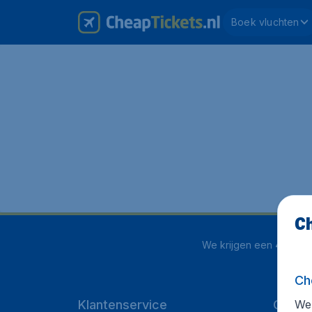
Boek vluchten
Ch
We krijgen een
4 uit 5
o
Ch
We 
Klantenservice
CheapT