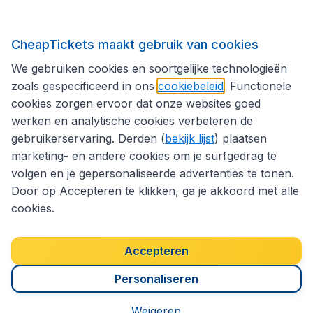
Volg CheapTickets.nl
CheapTickets maakt gebruik van cookies
We gebruiken cookies en soortgelijke technologieën
zoals gespecificeerd in ons
cookiebeleid
. Functionele
cookies zorgen ervoor dat onze websites goed
werken en analytische cookies verbeteren de
gebruikerservaring. Derden (
bekijk lijst
) plaatsen
marketing- en andere cookies om je surfgedrag te
volgen en je gepersonaliseerde advertenties te tonen.
Door op Accepteren te klikken, ga je akkoord met alle
cookies.
Toegankelijkheidsverklaring
Algemene voorwaarden
Disclaimer
Privacybeleid
Cookies
Accepteren
Copyright © 2026
Personaliseren
Weigeren