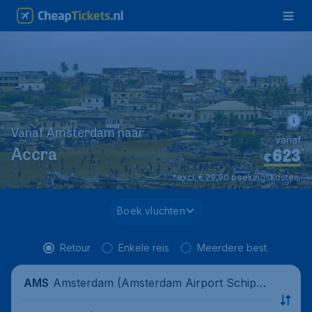
Vanaf Amsterdam naar
vanaf
623
*
Accra
€
*excl. € 29,90 boekingskosten.
Boek vluchten
Retour
Enkele reis
Meerdere best.
Amsterdam (Amsterdam Airport Schipho
AMS
l), Nederland