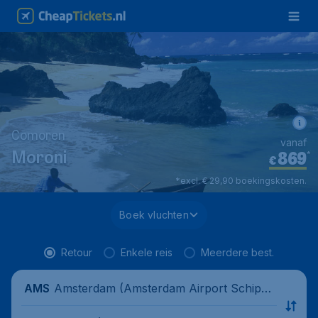
Comoren
vanaf
869
*
Moroni
€
*excl. € 29,90 boekingskosten.
Boek vluchten
Retour
Enkele reis
Meerdere best.
Amsterdam (Amsterdam Airport Schipho
AMS
l), Nederland