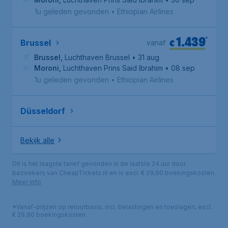
1u geleden gevonden
•
Ethiopian Airlines
1.439
*
€
Brussel
vanaf
Brussel
,
Luchthaven Brussel
• 31 aug
Moroni
,
Luchthaven Prins Said Ibrahim
• 08 sep
1u geleden gevonden
•
Ethiopian Airlines
Düsseldorf
Bekijk alle
Dit is het laagste tarief gevonden in de laatste 24 uur door
bezoekers van CheapTickets.nl en is excl. € 29,90 boekingskosten.
Meer info
*Vanaf-prijzen op retourbasis, incl. belastingen en toeslagen, excl.
€ 29,90 boekingskosten.