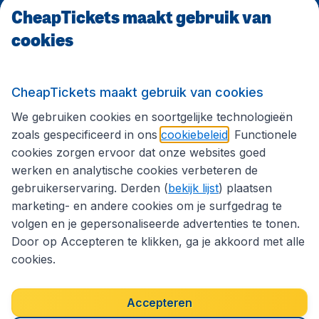
CheapTickets maakt gebruik van
cookies
Internationale sites
Volg CheapTickets.nl
CheapTickets maakt gebruik van cookies
We gebruiken cookies en soortgelijke technologieën
zoals gespecificeerd in ons
cookiebeleid
. Functionele
cookies zorgen ervoor dat onze websites goed
werken en analytische cookies verbeteren de
gebruikerservaring. Derden (
bekijk lijst
) plaatsen
marketing- en andere cookies om je surfgedrag te
volgen en je gepersonaliseerde advertenties te tonen.
Door op Accepteren te klikken, ga je akkoord met alle
cookies.
Toegankelijkheidsverklaring
Algemene voorwaarden
Disclaimer
Privacybeleid
Cookies
Accepteren
Copyright © 2026