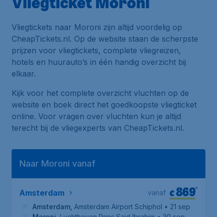
Vliegticket Moroni
Vliegtickets naar Moroni zijn altijd voordelig op
CheapTickets.nl. Op de website staan de scherpste
prijzen voor vliegtickets, complete vliegreizen,
hotels en huurauto’s in één handig overzicht bij
elkaar.
Kijk voor het complete overzicht vluchten op de
website en boek direct het goedkoopste vliegticket
online. Voor vragen over vluchten kun je altijd
terecht bij de vliegexperts van CheapTickets.nl.
Naar Moroni vanaf
869
*
€
Amsterdam
vanaf
Amsterdam
,
Amsterdam Airport Schiphol
• 21 sep
Moroni
,
Luchthaven Prins Said Ibrahim
• 30 sep