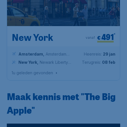
491
*
New York
€
vanaf
Amsterdam
,
Amsterdam
Heenreis:
29 jan
Airport Schiphol
New York
,
Newark Liberty
Terugreis:
08 feb
International Airport
1u geleden gevonden
•
Maak kennis met "The Big
Apple"