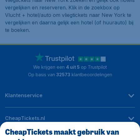
vliegtickets naar New York zoeken en gelijk ook hotels
vergelijken en reserveren. Klik in de zoekbox op
Vlucht + hotel/auto
om vliegtickets naar New York te
vergelijken en daarna gelijk een hotel (of huurauto) bij
te boeken.
We krijgen een
4 uit 5
op Trustpilot
Op basis van
32573
klantbeoordelingen
Klantenservice
CheapTickets.nl
CheapTickets maakt gebruik van