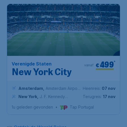
499
*
Verenigde Staten
€
vanaf
New York City
Amsterdam
,
Amsterdam Airport
Heenreis:
07 nov
Schiphol
New York
,
J. F. Kennedy
Terugreis:
17 nov
Luchthaven
1u geleden gevonden
•
Tap Portugal