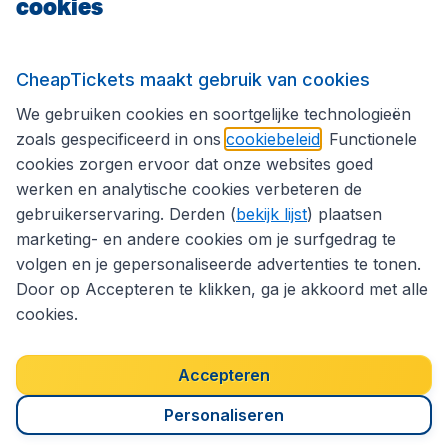
cookies
Internationale sites
Volg CheapTickets.nl
CheapTickets maakt gebruik van cookies
We gebruiken cookies en soortgelijke technologieën
zoals gespecificeerd in ons
cookiebeleid
. Functionele
cookies zorgen ervoor dat onze websites goed
werken en analytische cookies verbeteren de
gebruikerservaring. Derden (
bekijk lijst
) plaatsen
marketing- en andere cookies om je surfgedrag te
volgen en je gepersonaliseerde advertenties te tonen.
Door op Accepteren te klikken, ga je akkoord met alle
cookies.
Toegankelijkheidsverklaring
Algemene voorwaarden
Disclaimer
Privacybeleid
Cookies
Accepteren
Copyright © 2026
Personaliseren