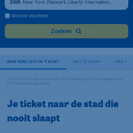
New York (Newark Liberty International
EWR
Airport), Verenigde Staten
Directe vluchten
Zoeken
NEW YORK CITY IN 'T KORT
WAT TE DOEN?
NEW YOR
*Vanaf-prijzen op retourbasis, incl. belastingen en toeslagen, excl.
€ 29,90 boekingskosten.
Je ticket naar de stad die
nooit slaapt