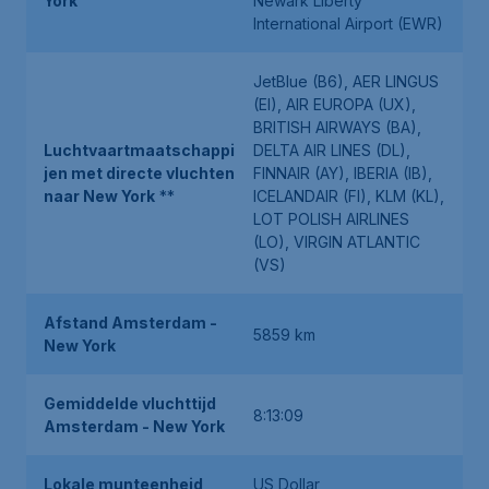
York
Newark Liberty
International Airport (EWR)
JetBlue (B6), AER LINGUS
(EI), AIR EUROPA (UX),
BRITISH AIRWAYS (BA),
Luchtvaartmaatschappi
DELTA AIR LINES (DL),
jen met directe vluchten
FINNAIR (AY), IBERIA (IB),
naar New York
**
ICELANDAIR (FI), KLM (KL),
LOT POLISH AIRLINES
(LO), VIRGIN ATLANTIC
(VS)
Afstand Amsterdam -
5859 km
New York
Gemiddelde vluchttijd
8:13:09
Amsterdam - New York
Lokale munteenheid
US Dollar