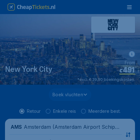
From
491
*
New York City
€
*excl. € 29,90 boekingskosten.
Boek vluchten
Retour
Enkele reis
Meerdere best.
Amsterdam (Amsterdam Airport Schipho
AMS
l), Nederland