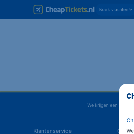
Boek vluchten
Ch
We krijgen een
4 uit 5
o
Ch
We 
Klantenservice
CheapT