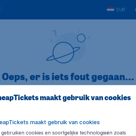
EUR
Oeps, er is iets fout gegaan...
eapTickets maakt gebruik van cookies
p Trustpilot
Op basis van
32
eapTickets maakt gebruik van cookies
gebruiken cookies en soortgelijke technologieën zoals
ickets.nl
Internationale sites