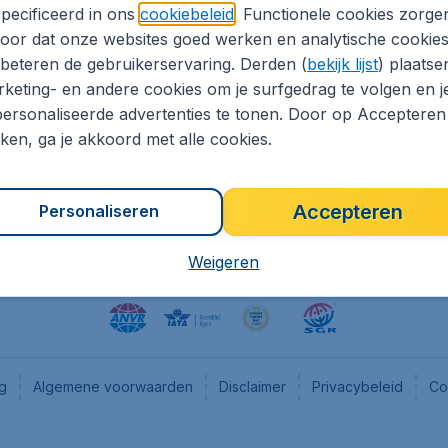
pecificeerd in ons
cookiebeleid
. Functionele cookies zorge
eapTickets.nl
CheapTickets.be
oor dat onze websites goed werken en analytische cookie
he informatie
Flugladen.de
beteren de gebruikerservaring. Derden (
bekijk lijst
) plaatse
CheapTickets.ch
keting- en andere cookies om je surfgedrag te volgen en j
ersonaliseerde advertenties te tonen. Door op Accepteren
es
CheapTickets.sg
kken, ga je akkoord met alle cookies.
en pers
Accepteren
Personaliseren
Weigeren
ng
Algemene voorwaarden
Disclaimer
Privacybeleid
Co