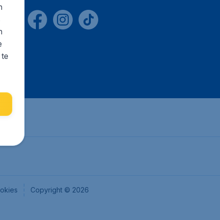
n
s
n
e
 te
okies
Copyright © 2026