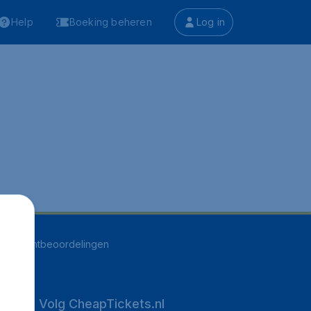
Help
Boeking beheren
Log in
541
klantbeoordelingen
Volg CheapTickets.nl