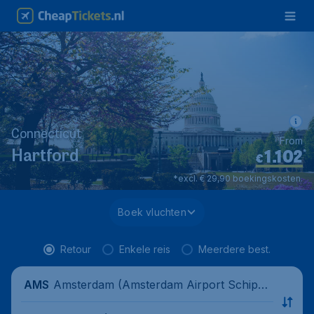
Connecticut
From
1.102
*
Hartford
€
*excl. € 29,90 boekingskosten.
Boek vluchten
Retour
Enkele reis
Meerdere best.
Amsterdam (Amsterdam Airport Schipho
AMS
l), Nederland