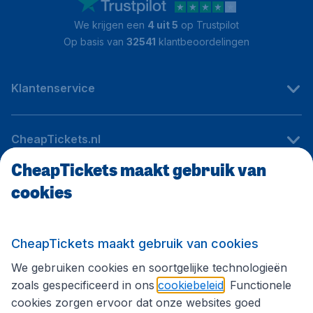
We krijgen een
4 uit 5
op Trustpilot
Op basis van
32541
klantbeoordelingen
Klantenservice
CheapTickets.nl
CheapTickets maakt gebruik van
cookies
Internationale sites
Volg CheapTickets.nl
CheapTickets maakt gebruik van cookies
We gebruiken cookies en soortgelijke technologieën
zoals gespecificeerd in ons
cookiebeleid
. Functionele
cookies zorgen ervoor dat onze websites goed