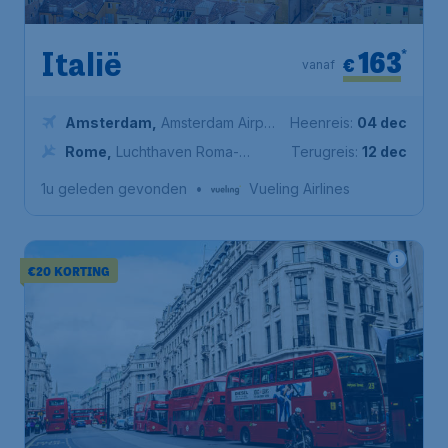
163
*
Italië
€
vanaf
Amsterdam
,
Amsterdam Airport
Heenreis:
04 dec
Schiphol
Rome
,
Luchthaven Roma-
Terugreis:
12 dec
Fiumicino
1u geleden gevonden
•
Vueling Airlines
€20 KORTING