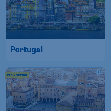
116
*
Portugal
€
vanaf
Amsterdam
,
Amsterdam
Heenreis:
01 feb
Airport Schiphol
Lissabon
,
Luchthaven Portela
Terugreis:
09 feb
1u geleden gevonden
•
€20 KORTING