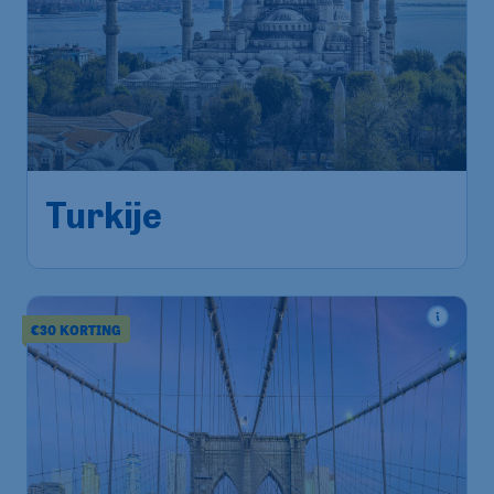
192
*
Turkije
€
vanaf
Amsterdam
,
Amsterdam Airport
Heenreis:
28 sep
Schiphol
Istanboel
,
Istanbul Airport
Terugreis:
05 okt
1u geleden gevonden
•
Tarom
€30 KORTING