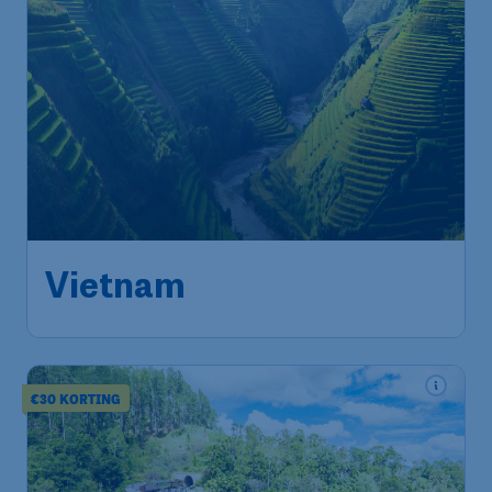
544
*
Vietnam
€
vanaf
Amsterdam
,
Amsterdam
Heenreis:
17 sep
Airport Schiphol
Hanoi
,
Internationale
Terugreis:
28 sep
Luchthaven Nội Bài
1u geleden gevonden
•
€30 KORTING