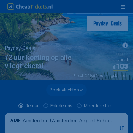
Payday Deals:
retour
72 uur korting op alle
vanaf
103
*
vliegtickets!
€
*excl. € 29,90 boekingskosten.
Boek vluchten
Retour
Enkele reis
Meerdere best.
Amsterdam (Amsterdam Airport Schipho
AMS
l), Nederland