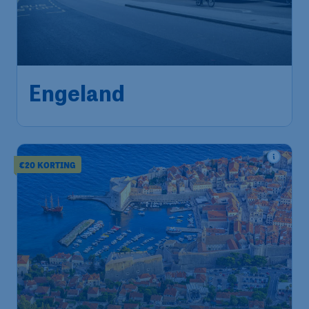
77
*
Engeland
€
vanaf
Amsterdam
,
Amsterdam Airport
Heenreis:
08 sep
Schiphol
Londen
,
Luchthaven Londen
Terugreis:
14 sep
Luton
1u geleden gevonden
•
€20 KORTING
106
*