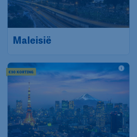
475
*
Maleisië
€
vanaf
Amsterdam
,
Amsterdam Airport
Heenreis:
04 okt
Schiphol
Kuala Lumpur
,
Kuala Lumpur
Terugreis:
11 okt
International Airport
1u geleden gevonden
•
Saudia
€30 KORTING
676
*
€
vanaf