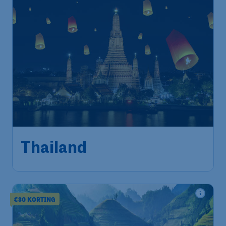
490
*
Thailand
€
vanaf
Amsterdam
,
Amsterdam
Heenreis:
16 nov
Airport Schiphol
Bangkok
,
Internationale
Terugreis:
26 nov
Luchthaven Suvarnabhumi
1u geleden gevonden
•
China Southern Airlines
€30 KORTING