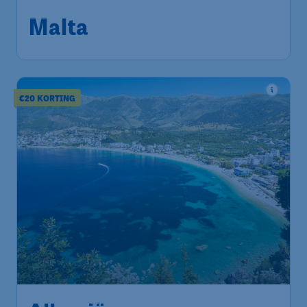
Schiphol
Malta
,
Luchthaven Malta
Terugreis:
18 dec
1u geleden gevonden
•
easyJet
€20 KORTING
132
*
Albanië
€
vanaf
Amsterdam
,
Amsterdam Airport
Heenreis:
04 okt
Schiphol
Tirana
,
Luchthaven Tirana
Terugreis:
10 okt