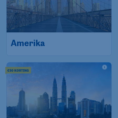
491
*
Amerika
€
vanaf
Amsterdam
,
Amsterdam Airport
Heenreis:
01 nov
Schiphol
New York
,
J. F. Kennedy
Terugreis:
12 nov
Luchthaven
1u geleden gevonden
•
Tap Portugal
€30 KORTING