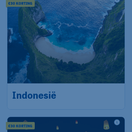
€30 KORTING
514
*
Indonesië
€
vanaf
Amsterdam
,
Amsterdam
Heenreis:
01 sep
Airport Schiphol
Jakarta
,
Internationale
Terugreis:
07 sep
luchthaven Soekarno-Hatta
1u geleden gevonden
•
Xiamen Airlines
€30 KORTING