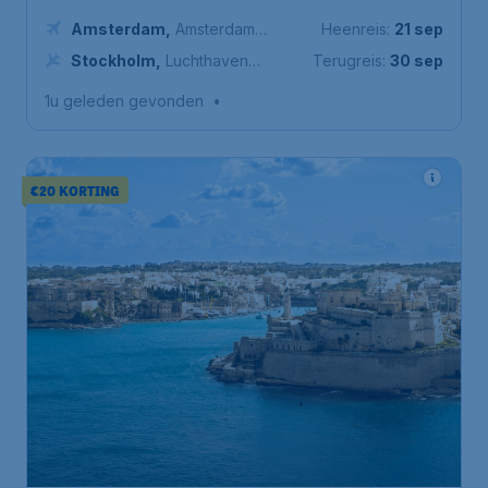
Amsterdam
,
Amsterdam
Heenreis:
21 sep
Airport Schiphol
Stockholm
,
Luchthaven
Terugreis:
30 sep
Stockholm-Arlanda
1u geleden gevonden
•
€20 KORTING
95
*
Malta
€
vanaf
Amsterdam
,
Amsterdam Airport
Heenreis:
10 dec