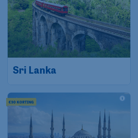
529
*
Sri Lanka
€
vanaf
Amsterdam
,
Amsterdam Airport
Heenreis:
29 sep
Schiphol
Colombo
,
Bandaranaike
Terugreis:
10 okt
International Airport
1u geleden gevonden
•
€30 KORTING