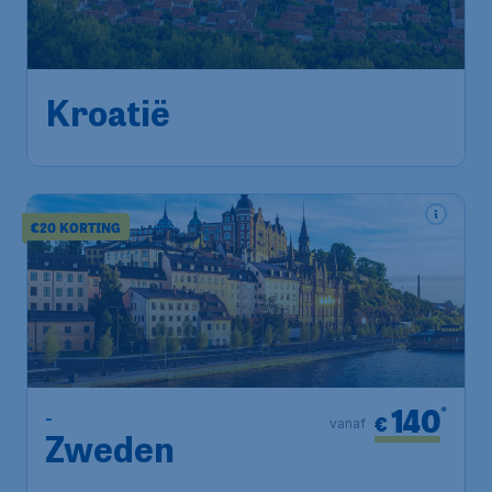
Kroatië
€
vanaf
Amsterdam
,
Amsterdam Airport
Heenreis:
30 sep
Schiphol
Split
,
Luchthaven Split
Terugreis:
08 okt
1u geleden gevonden
•
€20 KORTING
140
*
-
€
vanaf
Zweden