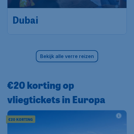
Amsterdam
,
Amsterdam Airport
Heenreis:
17 okt
Schiphol
Dubai
,
internationale luchthaven
Terugreis:
25 okt
van dubai
1u geleden gevonden
•
AJet
Bekijk alle verre reizen
€20 korting op
vliegtickets in Europa
€20 KORTING