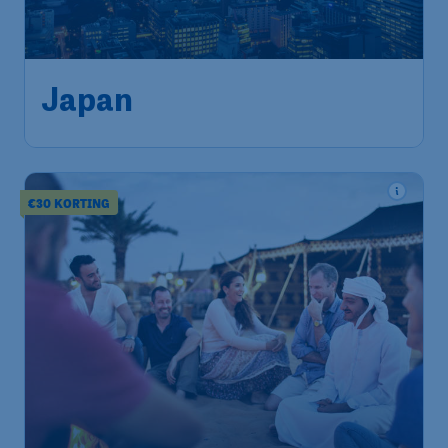
Japan
Amsterdam
,
Amsterdam Airport
Heenreis:
03 dec
Schiphol
Tokyo
,
Luchthaven Haneda
Terugreis:
12 dec
1u geleden gevonden
•
China Southern Airlines
€30 KORTING
250
*
Dubai
€
vanaf