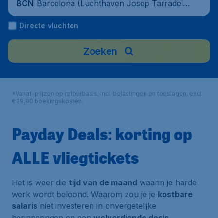
Barcelona (Luchthaven Josep Tarradella
BCN
s Barcelona-El Prat), Spanje
Directe vluchten
Zoeken
*Vanaf-prijzen op retourbasis, incl. belastingen en toeslagen, excl.
€ 29,90 boekingskosten.
Payday Deals: korting op
ALLE vliegtickets
Het is weer die
tijd van de maand
waarin je harde
werk wordt beloond. Waarom zou je je
kostbare
salaris
niet investeren in onvergetelijke
herinneringen en een
welverdiende dosis