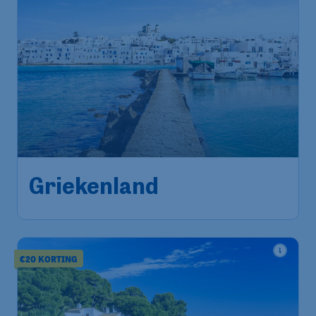
127
*
Griekenland
€
vanaf
Amsterdam
,
Amsterdam Airport
Heenreis:
03 dec
Schiphol
Athene
,
Luchthaven Athene
Terugreis:
11 dec
1u geleden gevonden
•
€20 KORTING