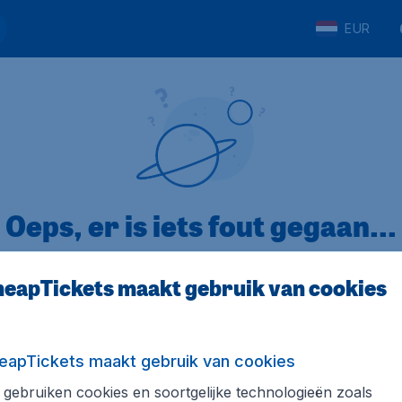
EUR
Oeps, er is iets fout gegaan...
eapTickets maakt gebruik van cookies
p Trustpilot
Op basis van
32
eapTickets maakt gebruik van cookies
gebruiken cookies en soortgelijke technologieën zoals
ickets.nl
Internationale sites