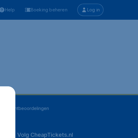
Help
Boeking beheren
Log in
549
klantbeoordelingen
Volg CheapTickets.nl