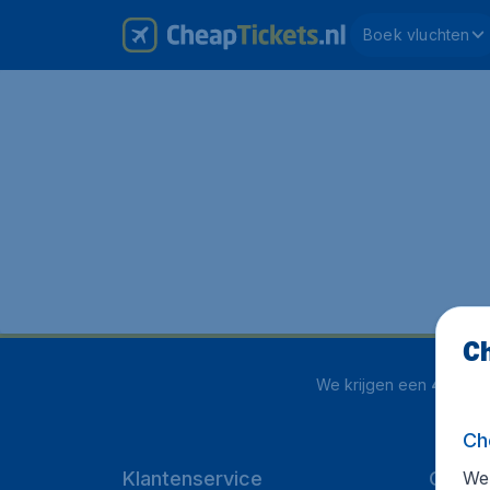
Boek vluchten
Ch
We krijgen een
4 uit 5
o
Ch
We 
Klantenservice
CheapT