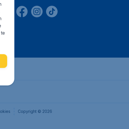
n
s
n
e
 te
okies
Copyright © 2026