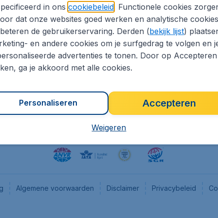
pecificeerd in ons
cookiebeleid
. Functionele cookies zorge
eapTickets.nl
CheapTickets.be
oor dat onze websites goed werken en analytische cookie
he informatie
Flugladen.de
beteren de gebruikerservaring. Derden (
bekijk lijst
) plaatse
CheapTickets.ch
keting- en andere cookies om je surfgedrag te volgen en j
ersonaliseerde advertenties te tonen. Door op Accepteren
es
CheapTickets.sg
kken, ga je akkoord met alle cookies.
en pers
Accepteren
Personaliseren
Weigeren
ng
Algemene voorwaarden
Disclaimer
Privacybeleid
Co