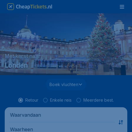
Met kerst naar
Londen
Boek vluchten
Retour
Enkele reis
Meerdere best.
Waarvandaan
Waarheen