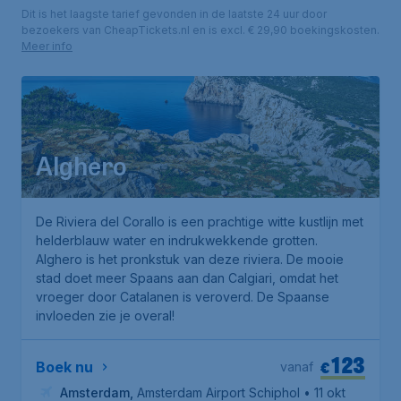
Dit is het laagste tarief gevonden in de laatste 24 uur door
bezoekers van CheapTickets.nl en is excl. € 29,90 boekingskosten.
Meer info
Alghero
De Riviera del Corallo is een prachtige witte kustlijn met
helderblauw water en indrukwekkende grotten.
Alghero is het pronkstuk van deze riviera. De mooie
stad doet meer Spaans aan dan Calgiari, omdat het
vroeger door Catalanen is veroverd. De Spaanse
invloeden zie je overal!
123
€
Boek nu
vanaf
Amsterdam
,
Amsterdam Airport Schiphol
• 11 okt