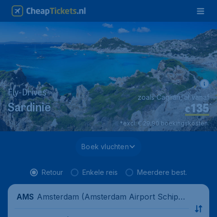
Fly-Drives
zoals Cagliari, al vanaf
135
*
Sardinië
€
*excl. € 29,90 boekingskosten.
Boek vluchten
Retour
Enkele reis
Meerdere best.
Amsterdam (Amsterdam Airport Schipho
AMS
l), Nederland