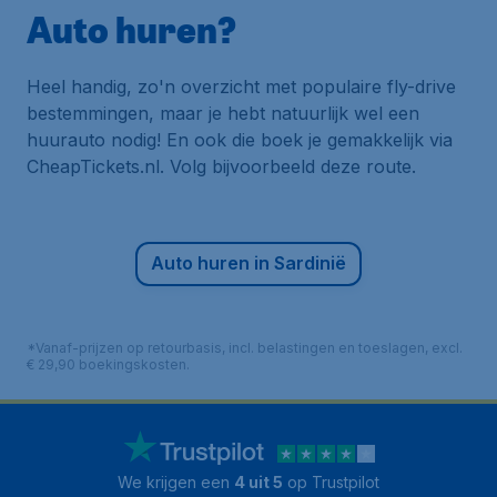
Auto huren?
Heel handig, zo'n overzicht met populaire fly-drive
bestemmingen, maar je hebt natuurlijk wel een
huurauto nodig! En ook die boek je gemakkelijk via
CheapTickets.nl. Volg bijvoorbeeld deze route.
Auto huren in Sardinië
*Vanaf-prijzen op retourbasis, incl. belastingen en toeslagen, excl.
€ 29,90 boekingskosten.
We krijgen een
4 uit 5
op Trustpilot