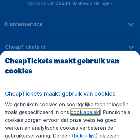
Op basis van
32530
klantbeoordelingen
Klantenservice
CheapTickets.nl
CheapTickets maakt gebruik van
cookies
Internationale sites
Volg CheapTickets.nl
CheapTickets maakt gebruik van cookies
We gebruiken cookies en soortgelijke technologieën
zoals gespecificeerd in ons
cookiebeleid
. Functionele
cookies zorgen ervoor dat onze websites goed
werken en analytische cookies verbeteren de
gebruikerservaring. Derden (
bekijk lijst
) plaatsen