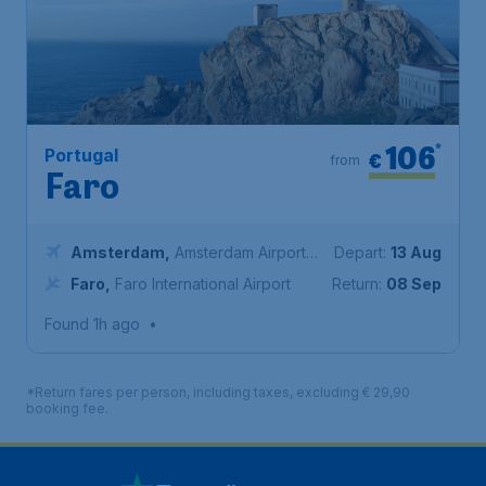
106
*
Portugal
€
from
Faro
Amsterdam
,
Amsterdam Airport
Depart:
13 Aug
Schiphol
Faro
,
Faro International Airport
Return:
08 Sep
Found 1h ago
•
*Return fares per person, including taxes, excluding € 29,90
booking fee.