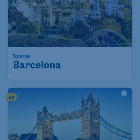
103
*
Spanje
€
from
Barcelona
Amsterdam
,
Amsterdam Airport
Depart:
14 Aug
Schiphol
Barcelona
,
Josep Tarradellas
Return:
05 Sep
Barcelona-El Prat Airport
Found 1h ago
•
# 2