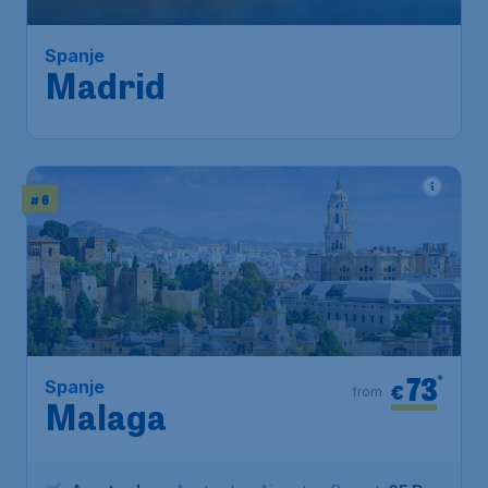
Amsterdam
,
Amsterdam Airport
Depart:
11 Jan
Schiphol
Madrid
,
Madrid Barajas Airport
Return:
18 Jan
Found 1h ago
•
Iberia
# 6
73
*
Spanje
€
from
Malaga