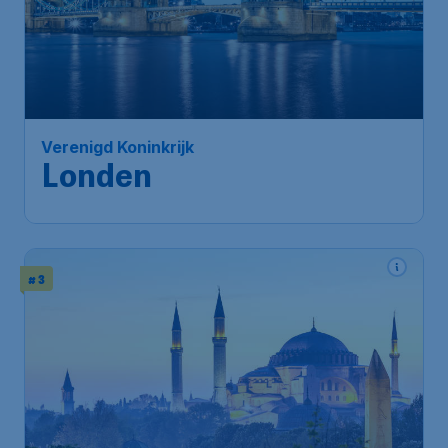
90
*
Verenigd Koninkrijk
€
from
Londen
Amsterdam
,
Amsterdam Airport
Depart:
18 Sep
Schiphol
London
,
London Stansted Airport
Return:
28 Sep
Found 1h ago
•
# 3
192
*
Turkije