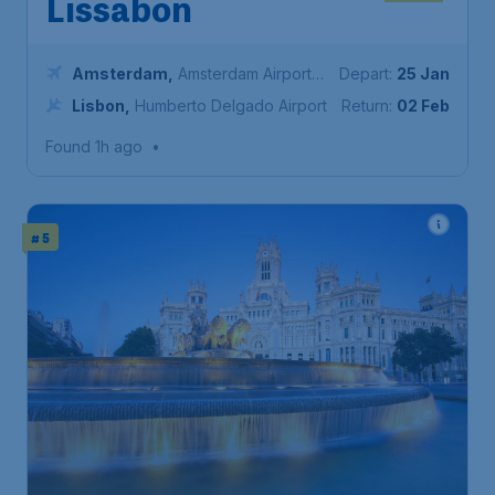
Lissabon
Amsterdam
,
Amsterdam Airport
Depart:
25 Jan
Schiphol
Lisbon
,
Humberto Delgado Airport
Return:
02 Feb
Found 1h ago
•
# 5
133
*
Spanje
€
from
Madrid