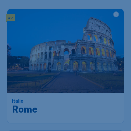
# 7
163
*
Italie
€
from
Rome
Amsterdam
,
Amsterdam Airport
Depart:
04 Dec
Schiphol
Rome
,
Leonardo da Vinci
Return:
12 Dec
International Airport
Found 1h ago
•
Vueling Airlines