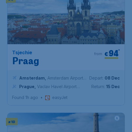
94
*
Tsjechie
€
from
Praag
Amsterdam
,
Amsterdam Airport
Depart:
08 Dec
Schiphol
Prague
,
Vaclav Havel Airport
Return:
15 Dec
Prague
Found 1h ago
•
easyJet
# 10