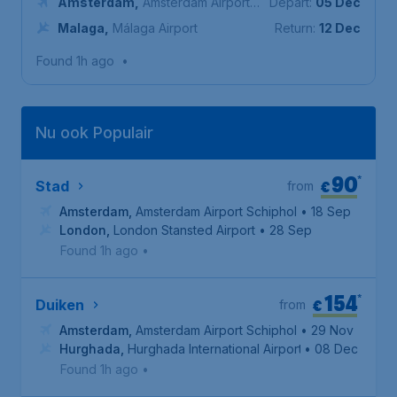
Amsterdam
,
Amsterdam Airport
Depart:
05 Dec
Schiphol
Malaga
,
Málaga Airport
Return:
12 Dec
Found 1h ago
•
Nu ook Populair
90
*
€
Stad
from
Amsterdam
,
Amsterdam Airport Schiphol
• 18 Sep
London
,
London Stansted Airport
• 28 Sep
Found 1h ago
•
154
*
€
Duiken
from
Amsterdam
,
Amsterdam Airport Schiphol
• 29 Nov
Hurghada
,
Hurghada International Airport
• 08 Dec
Found 1h ago
•