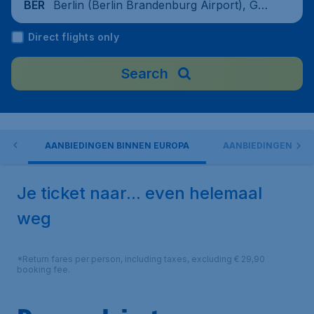
Berlin (Berlin Brandenburg Airport), Ger
BER
many
Direct flights only
Search
LS
AANBIEDINGEN BINNEN EUROPA
AANBIEDINGEN BUI
Je ticket naar... even helemaal
weg
*Return fares per person, including taxes, excluding € 29,90
booking fee.