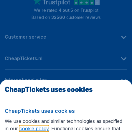
We're rated
4 out 5
on Trustpilot
Based on
32560
customer reviews
Customer service
CheapTickets.nl
International sites
CheapTickets uses cookies
Follow CheapTickets.nl
CheapTickets uses cookies
We use cookies and similar technologies as specified
in our
cookie policy
. Functional cookies ensure that