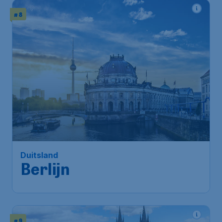
# 8
141
*
Duitsland
€
from
Berlijn
Amsterdam
,
Amsterdam Airport
Depart:
17 Aug
Schiphol
Berlin
,
Berlin Brandenburg Airport
Return:
08 Sep
Found 1h ago
•
KLM Royal Dutch Airlines
# 9