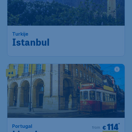
€
from
Istanbul
Amsterdam
,
Amsterdam Airport
Depart:
06 Dec
Schiphol
Istanbul
,
Istanbul Airport
Return:
13 Dec
Found 1h ago
•
Tarom
# 4
114
*
Portugal
€
from