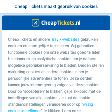
CheapTickets maakt gebruik van cookies
menu
/Blog
CheapTickets en andere
Travix-websites
gebruiken
Rondreis door Peru
cookies en soortgelijke technieken. Wij gebruiken
functionele cookies om onze websites goed te laten
24/06/2019
-
door
Jolieke
functioneren, en analytische cookies om je de best
mogelijke gebruikerservaring te bieden. Derden stellen
marketing cookies en andere cookies in om je
persoonlijke advertenties te tonen. Deze derden
kunnen jouw internetgedrag volgen via deze cookies.
Door op "accepteren" te klikken, ga je akkoord met de
De ervaring van prijswinnaar Jolieke
instellingen van alle cookies. Je kunt de cookie-
standaardinstellingen veranderen door op "
wijzig
cookie-instellingen
" te klikken. Lees onze