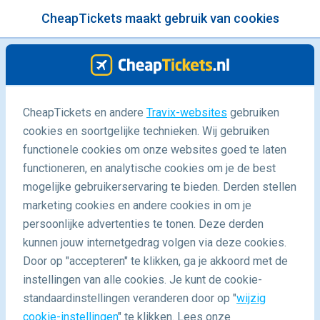
CheapTickets maakt gebruik van cookies
menu
/Blog
CheapTickets en andere
Travix-websites
gebruiken
Tofste keuken? Peru!
cookies en soortgelijke technieken. Wij gebruiken
functionele cookies om onze websites goed te laten
10/03/2025
-
door
Leonie
functioneren, en analytische cookies om je de best
mogelijke gebruikerservaring te bieden. Derden stellen
marketing cookies en andere cookies in om je
persoonlijke advertenties te tonen. Deze derden
kunnen jouw internetgedrag volgen via deze cookies.
Door op "accepteren" te klikken, ga je akkoord met de
17 bewijzen dat Peru de tofste keuken ter wereld heeft
instellingen van alle cookies. Je kunt de cookie-
(volgens Gewoon wat een studentje 's avonds eet)
standaardinstellingen veranderen door op "
wijzig
cookie-instellingen
" te klikken. Lees onze