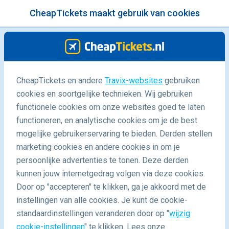
CheapTickets maakt gebruik van cookies
menu
/Blog
CheapTickets en andere
Travix-websites
gebruiken
Het beste van Saoedi-Arabië
cookies en soortgelijke technieken. Wij gebruiken
functionele cookies om onze websites goed te laten
29/09/2022
-
door
Timothy
functioneren, en analytische cookies om je de best
mogelijke gebruikerservaring te bieden. Derden stellen
marketing cookies en andere cookies in om je
persoonlijke advertenties te tonen. Deze derden
kunnen jouw internetgedrag volgen via deze cookies.
Door op "accepteren" te klikken, ga je akkoord met de
Ontdek het beste van Saoedi-Arabië
instellingen van alle cookies. Je kunt de cookie-
standaardinstellingen veranderen door op "
wijzig
cookie-instellingen
" te klikken. Lees onze