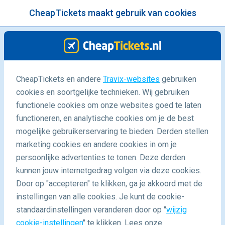
CheapTickets maakt gebruik van cookies
menu
/Blog
CheapTickets en andere
Travix-websites
gebruiken
Highlights roadtrips
cookies en soortgelijke technieken. Wij gebruiken
functionele cookies om onze websites goed te laten
30/09/2019
-
door
What About Her
functioneren, en analytische cookies om je de best
mogelijke gebruikerservaring te bieden. Derden stellen
marketing cookies en andere cookies in om je
persoonlijke advertenties te tonen. Deze derden
kunnen jouw internetgedrag volgen via deze cookies.
Door op "accepteren" te klikken, ga je akkoord met de
Mijn 3 mooiste roadtrips in Europa
instellingen van alle cookies. Je kunt de cookie-
standaardinstellingen veranderen door op "
wijzig
cookie-instellingen
" te klikken. Lees onze