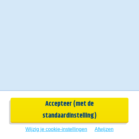
Schrijf je in voor onze nieuwsbrief
Ontvang meer reistips, blogs en de beste deals.
E-mailadres
Ik ga akkoord met de
algemene voorwaarden
Accepteer (met de
Schrijf je in
standaardinstelling)
Wijzig je cookie-instellingen
Afwijzen