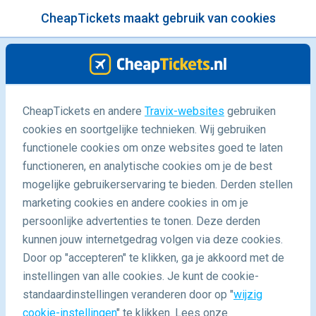
CheapTickets maakt gebruik van cookies
menu
/Blog
CheapTickets en andere
Travix-websites
gebruiken
Ervaar Qatar met een budget
cookies en soortgelijke technieken. Wij gebruiken
functionele cookies om onze websites goed te laten
03/02/2025
-
door
Beatriz
functioneren, en analytische cookies om je de best
mogelijke gebruikerservaring te bieden. Derden stellen
marketing cookies en andere cookies in om je
persoonlijke advertenties te tonen. Deze derden
kunnen jouw internetgedrag volgen via deze cookies.
Door op "accepteren" te klikken, ga je akkoord met de
instellingen van alle cookies. Je kunt de cookie-
standaardinstellingen veranderen door op "
wijzig
Blog
Bestemmingen
Ervaar Qatar met een budget
cookie-instellingen
" te klikken. Lees onze