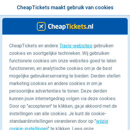
CheapTickets maakt gebruik van cookies
menu
/Blog
De mooiste afgelegen highlights
CheapTickets en andere
Travix-websites
gebruiken
cookies en soortgelijke technieken. Wij gebruiken
van Europa
functionele cookies om onze websites goed te laten
19/01/2017
-
door
Laurens
functioneren, en analytische cookies om je de best
mogelijke gebruikerservaring te bieden. Derden stellen
marketing cookies en andere cookies in om je
persoonlijke advertenties te tonen. Deze derden
kunnen jouw internetgedrag volgen via deze cookies.
Door op "accepteren" te klikken, ga je akkoord met de
Mooie en rustige afgelegen plekken in Europa
instellingen van alle cookies. Je kunt de cookie-
standaardinstellingen veranderen door op "
wijzig
cookie-instellingen
" te klikken. Lees onze