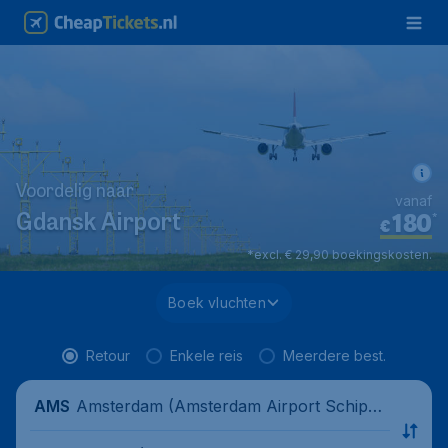
Voordelig naar
vanaf
180
*
Gdansk Airport
€
*excl. € 29,90 boekingskosten.
Boek vluchten
Retour
Enkele reis
Meerdere best.
Amsterdam (Amsterdam Airport Schipho
AMS
l), Nederland