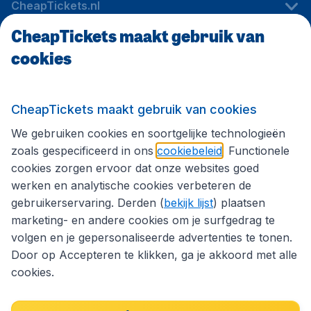
CheapTickets.nl
CheapTickets maakt gebruik van
cookies
Internationale sites
Volg CheapTickets.nl
CheapTickets maakt gebruik van cookies
We gebruiken cookies en soortgelijke technologieën
zoals gespecificeerd in ons
cookiebeleid
. Functionele
cookies zorgen ervoor dat onze websites goed
werken en analytische cookies verbeteren de
gebruikerservaring. Derden (
bekijk lijst
) plaatsen
marketing- en andere cookies om je surfgedrag te
volgen en je gepersonaliseerde advertenties te tonen.
Door op Accepteren te klikken, ga je akkoord met alle
cookies.
Toegankelijkheidsverklaring
Algemene voorwaarden