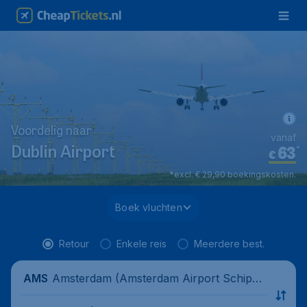
Voordelig naar
vanaf
63
*
Dublin Airport
€
*excl. € 29,90 boekingskosten.
Boek vluchten
Retour
Enkele reis
Meerdere best.
Amsterdam (Amsterdam Airport Schipho
AMS
l), Nederland