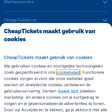
Klantenservice
CheapTickets.nl
CheapTickets maakt gebruik van
cookies
Internationale sites
Volg CheapTickets.nl
CheapTickets maakt gebruik van cookies
We gebruiken cookies en soortgelijke technologieën
zoals gespecificeerd in ons
cookiebeleid
. Functionele
cookies zorgen ervoor dat onze websites goed
werken en analytische cookies verbeteren de
gebruikerservaring. Derden (
bekijk lijst
) plaatsen
marketing- en andere cookies om je surfgedrag te
volgen en je gepersonaliseerde advertenties te tonen.
Door op Accepteren te klikken, ga je akkoord met alle