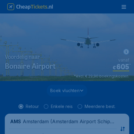
Voordelig naar
vanaf
605
*
Bonaire Airport
€
*excl. € 29,90 boekingskosten.
Boek vluchten
Retour
Enkele reis
Meerdere best.
Amsterdam (Amsterdam Airport Schipho
AMS
l), Nederland