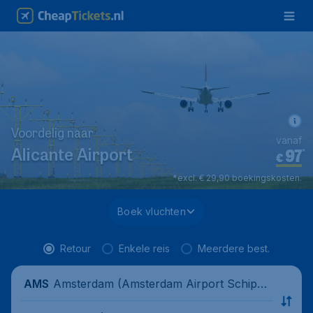
Voordelig naar
vanaf
97
*
Alicante Airport
€
*excl. € 29,90 boekingskosten.
Boek vluchten
Retour
Enkele reis
Meerdere best.
Amsterdam (Amsterdam Airport Schipho
AMS
l), Nederland