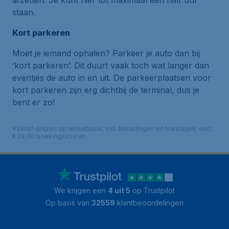
afzetten. Je kunt hier tot maximaal een half uur
staan.
Kort parkeren
Moet je iemand ophalen? Parkeer je auto dan bij
‘kort parkeren’. Dit duurt vaak toch wat langer dan
eventjes de auto in en uit. De parkeerplaatsen voor
kort parkeren zijn erg dichtbij de terminal, dus je
bent er zo!
*Vanaf-prijzen op retourbasis, incl. belastingen en toeslagen, excl.
€ 29,90 boekingskosten.
We krijgen een
4 uit 5
op Trustpilot
Op basis van
32559
klantbeoordelingen