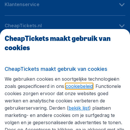
Klantenservice
CheapTickets.nl
CheapTickets maakt gebruik van
cookies
Internationale sites
Volg CheapTickets.nl
CheapTickets maakt gebruik van cookies
We gebruiken cookies en soortgelijke technologieën
zoals gespecificeerd in ons
cookiebeleid
. Functionele
cookies zorgen ervoor dat onze websites goed
werken en analytische cookies verbeteren de
gebruikerservaring. Derden (
bekijk lijst
) plaatsen
marketing- en andere cookies om je surfgedrag te
volgen en je gepersonaliseerde advertenties te tonen.
Door op Accepteren te klikken, ga je akkoord met alle