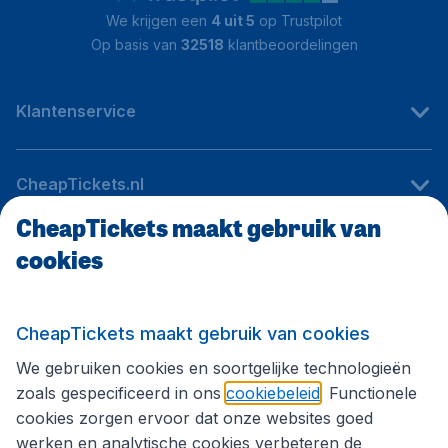
We krijgen een
4 uit 5
op Trustpilot
Op basis van
32518
klantbeoordelingen
Klantenservice
CheapTickets.nl
CheapTickets maakt gebruik van
cookies
Internationale sites
Volg CheapTickets.nl
CheapTickets maakt gebruik van cookies
We gebruiken cookies en soortgelijke technologieën
zoals gespecificeerd in ons
cookiebeleid
. Functionele
cookies zorgen ervoor dat onze websites goed
werken en analytische cookies verbeteren de