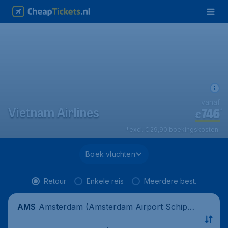
vanaf
746
*
Vietnam Airlines
€
*excl. € 29,90 boekingskosten.
Boek vluchten
Retour
Enkele reis
Meerdere best.
Amsterdam (Amsterdam Airport Schipho
AMS
l), Nederland