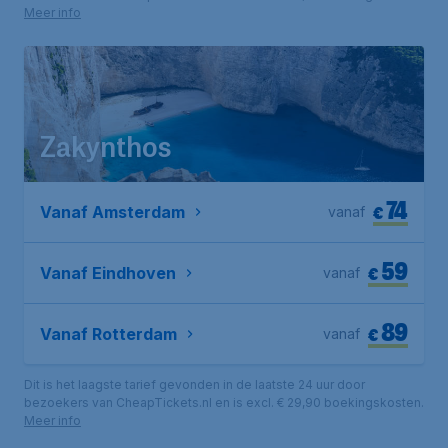
Meer info
Zakynthos
74
€
Vanaf Amsterdam
vanaf
59
€
Vanaf Eindhoven
vanaf
89
€
Vanaf Rotterdam
vanaf
Dit is het laagste tarief gevonden in de laatste 24 uur door
bezoekers van CheapTickets.nl en is excl. € 29,90 boekingskosten.
Meer info