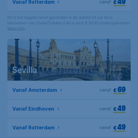
49
€
Vanaf Rotterdam
vanaf
Dit is het laagste tarief gevonden in de laatste 24 uur door
bezoekers van CheapTickets.nl en is excl. € 29,90 boekingskosten.
Meer info
Sevilla
69
€
Vanaf Amsterdam
vanaf
49
€
Vanaf Eindhoven
vanaf
49
€
Vanaf Rotterdam
vanaf