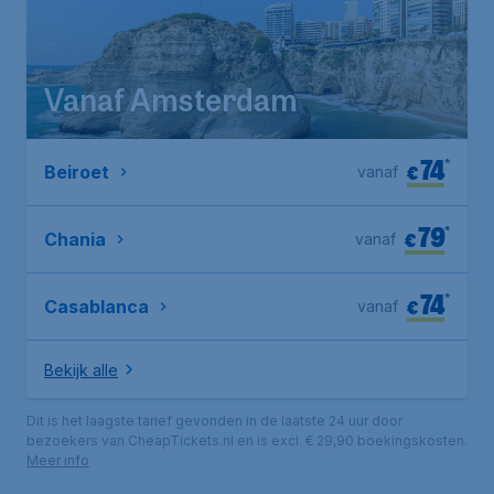
Vanaf Amsterdam
74
*
€
Beiroet
vanaf
79
*
€
Chania
vanaf
74
*
€
Casablanca
vanaf
Bekijk alle
Dit is het laagste tarief gevonden in de laatste 24 uur door
bezoekers van CheapTickets.nl en is excl. € 29,90 boekingskosten.
Meer info