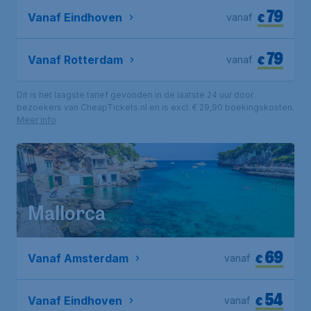
79
€
Vanaf Eindhoven
vanaf
79
€
Vanaf Rotterdam
vanaf
Dit is het laagste tarief gevonden in de laatste 24 uur door
bezoekers van CheapTickets.nl en is excl. € 29,90 boekingskosten.
Meer info
Mallorca
69
€
Vanaf Amsterdam
vanaf
54
€
Vanaf Eindhoven
vanaf