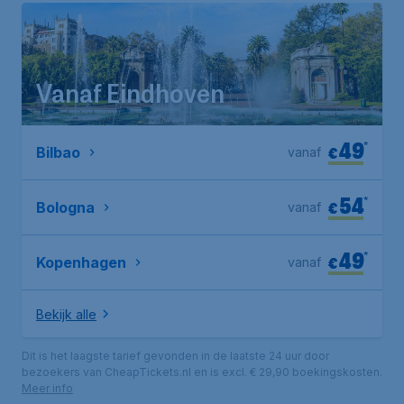
Vanaf Eindhoven
49
*
€
Bilbao
vanaf
54
*
€
Bologna
vanaf
49
*
€
Kopenhagen
vanaf
Bekijk alle
Dit is het laagste tarief gevonden in de laatste 24 uur door
bezoekers van CheapTickets.nl en is excl. € 29,90 boekingskosten.
Meer info