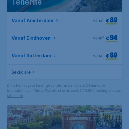
Tenerife
89
€
Vanaf Amsterdam
vanaf
94
€
Vanaf Eindhoven
vanaf
89
€
Vanaf Rotterdam
vanaf
Bekijk alle
Dit is het laagste tarief gevonden in de laatste 24 uur door
bezoekers van CheapTickets.nl en is excl. € 29,90 boekingskosten.
Meer info