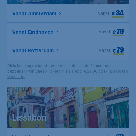
84
€
Vanaf Amsterdam
vanaf
79
€
Vanaf Eindhoven
vanaf
79
€
Vanaf Rotterdam
vanaf
Dit is het laagste tarief gevonden in de laatste 24 uur door
bezoekers van CheapTickets.nl en is excl. € 29,90 boekingskosten.
Meer info
Lissabon