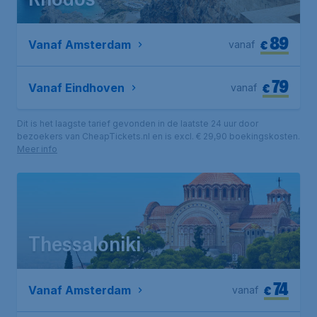
Rhodos
89
€
Vanaf Amsterdam
vanaf
79
€
Vanaf Eindhoven
vanaf
Dit is het laagste tarief gevonden in de laatste 24 uur door
bezoekers van CheapTickets.nl en is excl. € 29,90 boekingskosten.
Meer info
Thessaloniki
74
€
Vanaf Amsterdam
vanaf