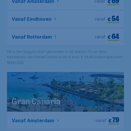
69
€
Vanaf Amsterdam
vanaf
54
€
Vanaf Eindhoven
vanaf
64
€
Vanaf Rotterdam
vanaf
Dit is het laagste tarief gevonden in de laatste 24 uur door
bezoekers van CheapTickets.nl en is excl. € 29,90 boekingskosten.
Meer info
Gran Canaria
79
€
Vanaf Amsterdam
vanaf