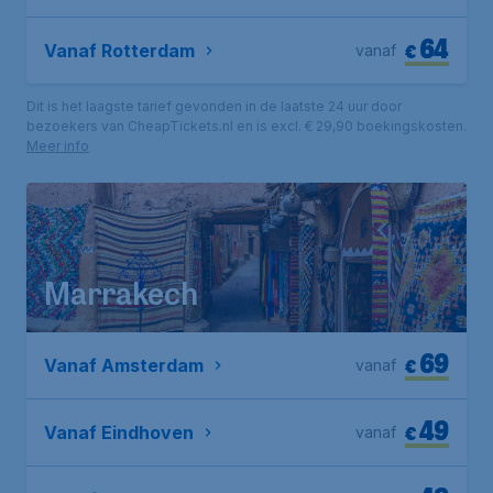
64
€
Vanaf Rotterdam
vanaf
Dit is het laagste tarief gevonden in de laatste 24 uur door
bezoekers van CheapTickets.nl en is excl. € 29,90 boekingskosten.
Meer info
Marrakech
69
€
Vanaf Amsterdam
vanaf
49
€
Vanaf Eindhoven
vanaf