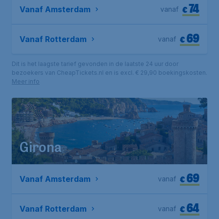
74
€
Vanaf Amsterdam
vanaf
69
€
Vanaf Rotterdam
vanaf
Dit is het laagste tarief gevonden in de laatste 24 uur door
bezoekers van CheapTickets.nl en is excl. € 29,90 boekingskosten.
Meer info
Girona
69
€
Vanaf Amsterdam
vanaf
64
€
Vanaf Rotterdam
vanaf