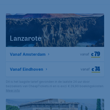
Lanzarote
79
€
Vanaf Amsterdam
vanaf
74
€
Vanaf Eindhoven
vanaf
Dit is het laagste tarief gevonden in de laatste 24 uur door
bezoekers van CheapTickets.nl en is excl. € 29,90 boekingskosten.
Meer info