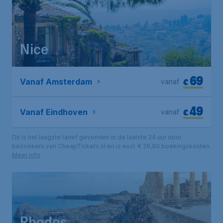
Nice
69
€
Vanaf Amsterdam
vanaf
49
€
Vanaf Eindhoven
vanaf
Dit is het laagste tarief gevonden in de laatste 24 uur door
bezoekers van CheapTickets.nl en is excl. € 29,90 boekingskosten.
Meer info