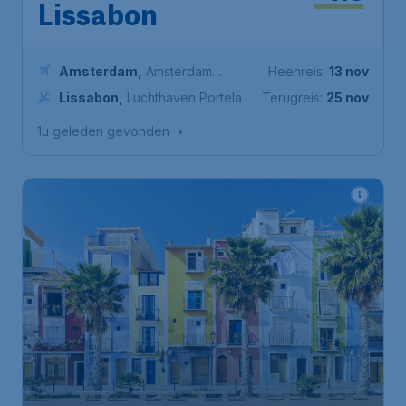
Lissabon
Amsterdam
,
Amsterdam
Heenreis:
13 nov
Airport Schiphol
Lissabon
,
Luchthaven Portela
Terugreis:
25 nov
1u geleden gevonden
•
108
*
Spanje
€
vanaf
Alicante