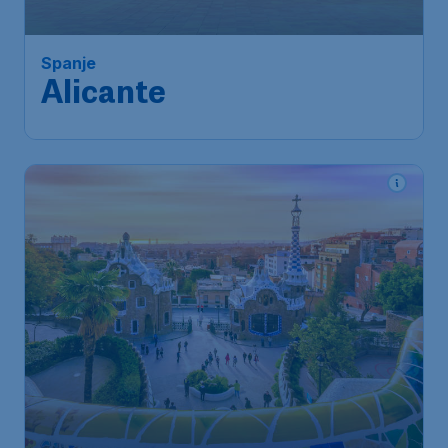
Amsterdam
,
Amsterdam
Heenreis:
16 aug
Airport Schiphol
Alicante
,
Luchthaven Alicante
Terugreis:
02 sep
1u geleden gevonden
•