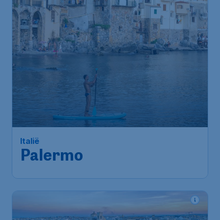
187
*
Italië
€
vanaf
Palermo
Amsterdam
,
Amsterdam
Heenreis:
26 aug
Airport Schiphol
Palermo
,
Punta Raisi Airport
Terugreis:
03 sep
1u geleden gevonden
•