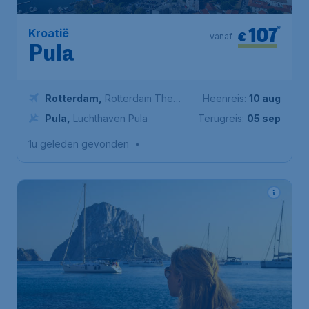
107
*
Kroatië
€
vanaf
Pula
Rotterdam
,
Rotterdam The
Heenreis:
10 aug
Hague Airport
Pula
,
Luchthaven Pula
Terugreis:
05 sep
1u geleden gevonden
•