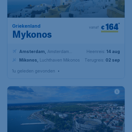
164
*
Griekenland
€
vanaf
Mykonos
Amsterdam
,
Amsterdam
Heenreis:
14 aug
Airport Schiphol
Mikonos
,
Luchthaven Mikonos
Terugreis:
02 sep
1u geleden gevonden
•