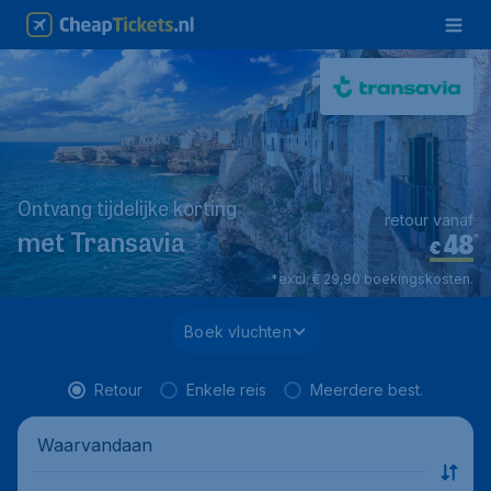
Ontvang tijdelijke korting
retour vanaf
48
*
met Transavia
€
*excl. € 29,90 boekingskosten.
Boek vluchten
Retour
Enkele reis
Meerdere best.
Waarvandaan