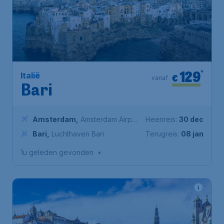
129
*
Italië
€
vanaf
Bari
Amsterdam
,
Amsterdam Airport
Heenreis:
30 dec
Schiphol
Bari
,
Luchthaven Bari
Terugreis:
08 jan
1u geleden gevonden
•