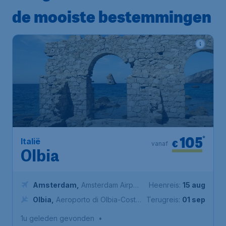
de mooiste bestemmingen
105
*
Italië
€
vanaf
Olbia
Amsterdam
,
Amsterdam Airport
Heenreis:
15 aug
Schiphol
Olbia
,
Aeroporto di Olbia-Costa
Terugreis:
01 sep
Smeralda
1u geleden gevonden
•