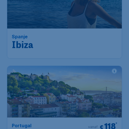
112
*
Spanje
€
vanaf
Ibiza
Amsterdam
,
Amsterdam
Heenreis:
14 aug
Airport Schiphol
Ibiza
,
Luchthaven Ibiza
Terugreis:
03 sep
1u geleden gevonden
•
118
*
Portugal
€
vanaf