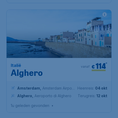
114
*
Italië
€
vanaf
Alghero
Amsterdam
,
Amsterdam Airport
Heenreis:
04 okt
Schiphol
Alghero
,
Aeroporto di Alghero
Terugreis:
12 okt
1u geleden gevonden
•