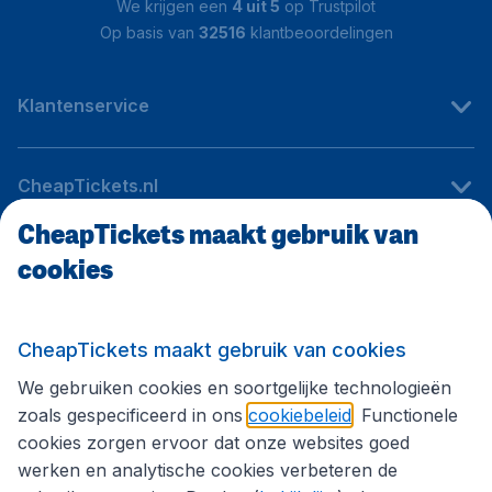
We krijgen een
4 uit 5
op Trustpilot
Op basis van
32516
klantbeoordelingen
Klantenservice
CheapTickets.nl
CheapTickets maakt gebruik van
cookies
Internationale sites
Volg CheapTickets.nl
CheapTickets maakt gebruik van cookies
We gebruiken cookies en soortgelijke technologieën
zoals gespecificeerd in ons
cookiebeleid
. Functionele
cookies zorgen ervoor dat onze websites goed
werken en analytische cookies verbeteren de