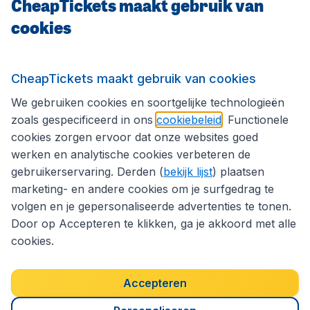
CheapTickets maakt gebruik van
cookies
Internationale sites
Volg CheapTickets.nl
CheapTickets maakt gebruik van cookies
We gebruiken cookies en soortgelijke technologieën
zoals gespecificeerd in ons
cookiebeleid
. Functionele
cookies zorgen ervoor dat onze websites goed
werken en analytische cookies verbeteren de
gebruikerservaring. Derden (
bekijk lijst
) plaatsen
marketing- en andere cookies om je surfgedrag te
volgen en je gepersonaliseerde advertenties te tonen.
Door op Accepteren te klikken, ga je akkoord met alle
cookies.
Toegankelijkheidsverklaring
Algemene voorwaarden
Disclaimer
Privacybeleid
Cookies
Accepteren
Copyright © 2026