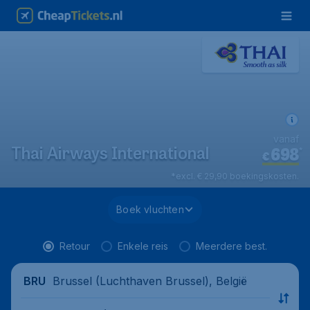
vanaf
698
*
Thai Airways International
€
*excl. € 29,90 boekingskosten.
Boek vluchten
Retour
Enkele reis
Meerdere best.
Brussel (Luchthaven Brussel), België
BRU