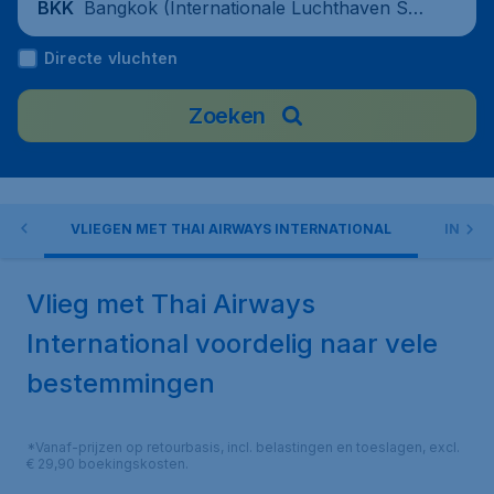
Bangkok (Internationale Luchthaven Suv
BKK
arnabhumi), Thailand
Directe vluchten
Zoeken
EN
VLIEGEN MET THAI AIRWAYS INTERNATIONAL
INCHE
Vlieg met Thai Airways
International voordelig naar vele
bestemmingen
*Vanaf-prijzen op retourbasis, incl. belastingen en toeslagen, excl.
€ 29,90 boekingskosten.