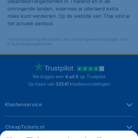
vakantiearrangementen in Thailand en in de
omringende landen, waarmee je uiteraard extra
miles kunt verdienen. Op de website van Thai vind je
het actuele aanbod.
*Vanaf-prijzen op retourbasis, incl. belastingen en toeslagen, excl.
€ 29,90 boekingskosten.
We krijgen een
4 uit 5
op Trustpilot
Op basis van
32541
klantbeoordelingen
Klantenservice
CheapTickets.nl