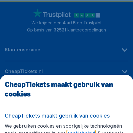
We krijgen een
4 uit 5
op Trustpilot
Op basis van
32521
klantbeoordelingen
Klantenservice
CheapTickets.nl
CheapTickets maakt gebruik van
cookies
Internationale sites
Volg CheapTickets.nl
CheapTickets maakt gebruik van cookies
We gebruiken cookies en soortgelijke technologieën