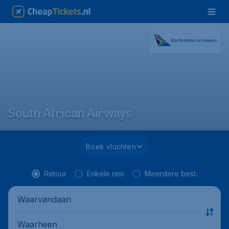
South African Airways
Boek vluchten
Retour
Enkele reis
Meerdere best.
Waarvandaan
Waarheen