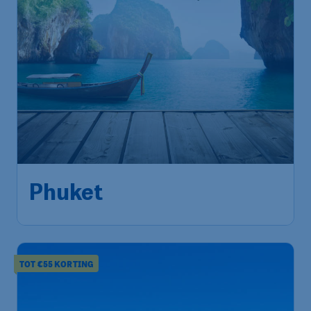
566
*
Phuket
€
vanaf
Amsterdam
,
Amsterdam Airport
Heenreis:
24 sep
Schiphol
Phuket
,
Internationale
Terugreis:
01 okt
Luchthaven Phuket
1u geleden gevonden
•
Qatar Airways
TOT €55 KORTING