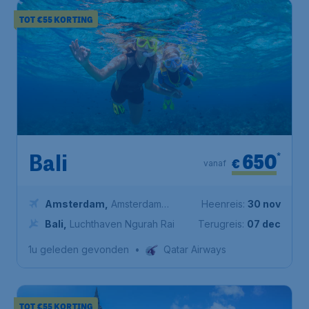
TOT €55 KORTING
650
*
Bali
€
vanaf
Amsterdam
,
Amsterdam
Heenreis:
30 nov
Airport Schiphol
Bali
,
Luchthaven Ngurah Rai
Terugreis:
07 dec
1u geleden gevonden
•
Qatar Airways
TOT €55 KORTING