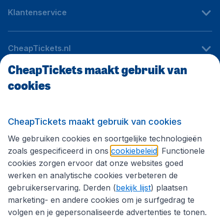
Klantenservice
CheapTickets.nl
CheapTickets maakt gebruik van
cookies
Internationale sites
Volg CheapTickets.nl
CheapTickets maakt gebruik van cookies
We gebruiken cookies en soortgelijke technologieën
zoals gespecificeerd in ons
cookiebeleid
. Functionele
cookies zorgen ervoor dat onze websites goed
werken en analytische cookies verbeteren de
gebruikerservaring. Derden (
bekijk lijst
) plaatsen
marketing- en andere cookies om je surfgedrag te
volgen en je gepersonaliseerde advertenties te tonen.