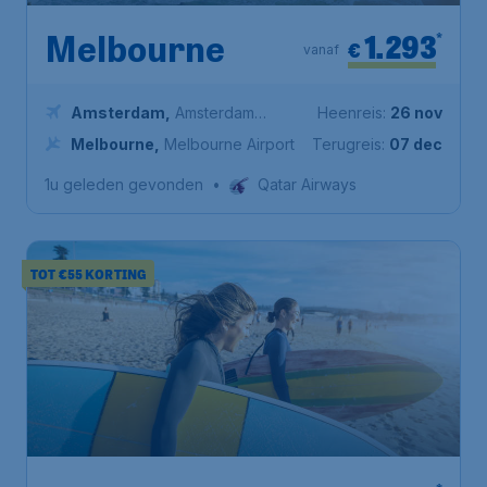
1.293
*
Melbourne
€
vanaf
Amsterdam
,
Amsterdam
Heenreis:
26 nov
Airport Schiphol
Melbourne
,
Melbourne Airport
Terugreis:
07 dec
1u geleden gevonden
•
Qatar Airways
TOT €55 KORTING