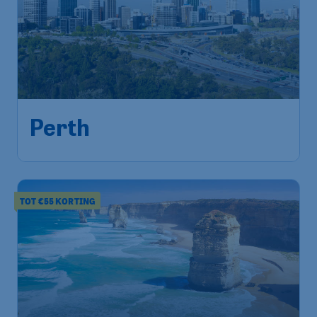
1.434
*
Perth
€
vanaf
Amsterdam
,
Amsterdam Airport
Heenreis:
18 aug
Schiphol
Perth
,
Perth Airport
Terugreis:
15 sep
1u geleden gevonden
•
Qatar Airways
TOT €55 KORTING