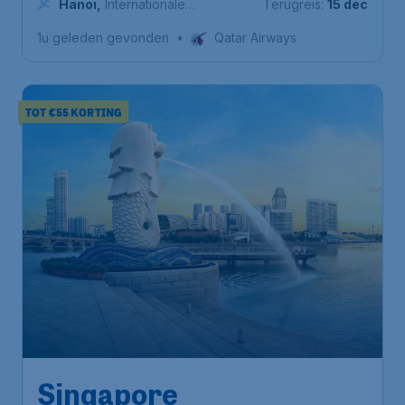
Hanoi
,
Internationale
Terugreis:
15 dec
Luchthaven Nội Bài
1u geleden gevonden
•
Qatar Airways
TOT €55 KORTING
743
*
Singapore
€
vanaf
Amsterdam
,
Amsterdam Airport
Heenreis:
23 nov
Schiphol
Singapore
,
Internationale
Terugreis:
01 dec
luchthaven Changi