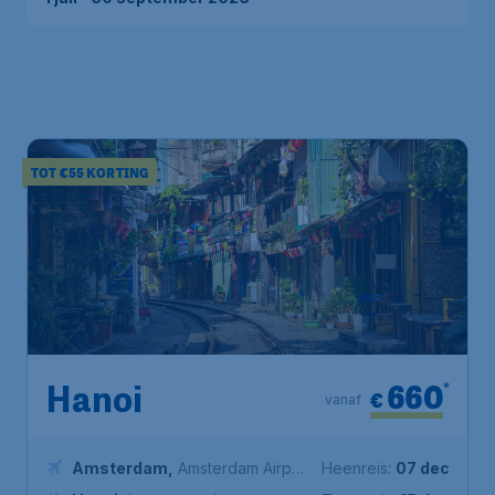
TOT €55 KORTING
660
*
Hanoi
€
vanaf
Amsterdam
,
Amsterdam Airport
Heenreis:
07 dec
Schiphol