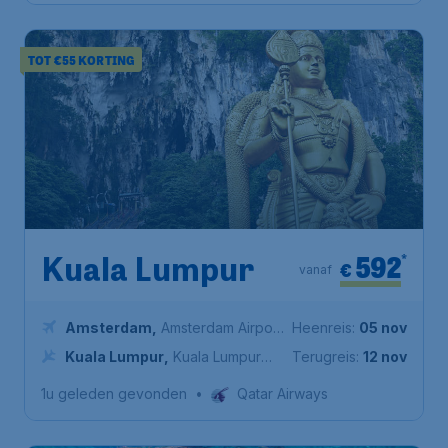
TOT €55 KORTING
592
*
Kuala Lumpur
€
vanaf
Amsterdam
,
Amsterdam Airport
Heenreis:
05 nov
Schiphol
Kuala Lumpur
,
Kuala Lumpur
Terugreis:
12 nov
International Airport
1u geleden gevonden
•
Qatar Airways