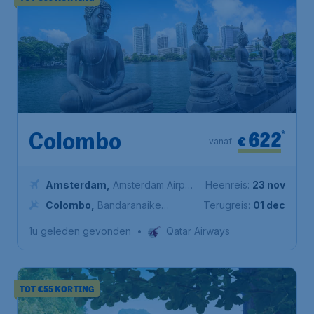
622
*
Colombo
€
vanaf
Amsterdam
,
Amsterdam Airport
Heenreis:
23 nov
Schiphol
Colombo
,
Bandaranaike
Terugreis:
01 dec
International Airport
1u geleden gevonden
•
Qatar Airways
TOT €55 KORTING