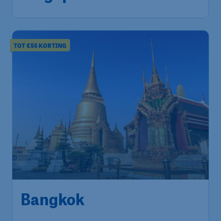
1u geleden gevonden
•
Qatar Airways
TOT €55 KORTING
566
*
Bangkok
€
vanaf
Amsterdam
,
Amsterdam
Heenreis:
17 nov
Airport Schiphol
Bangkok
,
Internationale
Terugreis:
24 nov
Luchthaven Suvarnabhumi
1u geleden gevonden
•
Qatar Airways