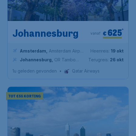
625
*
Johannesburg
€
vanaf
Amsterdam
,
Amsterdam Airport
Heenreis:
19 okt
Schiphol
Johannesburg
,
OR Tambo
Terugreis:
26 okt
International Airport
1u geleden gevonden
•
Qatar Airways
TOT €55 KORTING