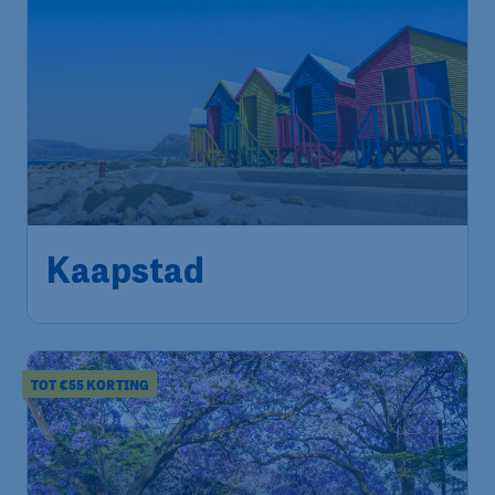
774
*
Kaapstad
€
vanaf
Amsterdam
,
Amsterdam Airport
Heenreis:
24 sep
Schiphol
Kaapstad
,
Cape Town
Terugreis:
01 okt
International Airport
1u geleden gevonden
•
Qatar Airways
TOT €55 KORTING