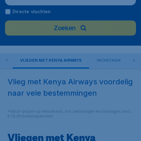
Directe vluchten
Zoeken
EN
VLIEGEN MET KENYA AIRWAYS
INCHECKEN
B
Vlieg met Kenya Airways voordelig
naar vele bestemmingen
*Vanaf-prijzen op retourbasis, incl. belastingen en toeslagen, excl.
€ 29,90 boekingskosten.
Vliegen met Kenya