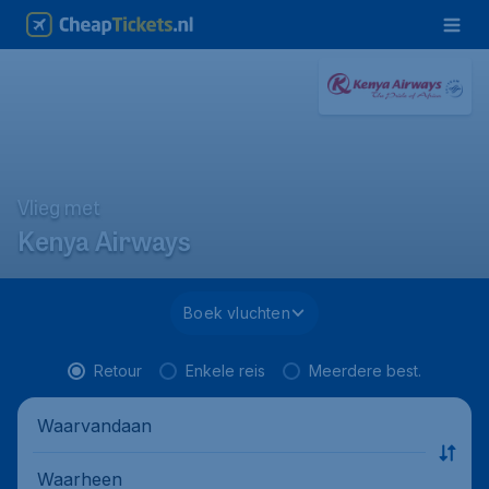
Vlieg met
Kenya Airways
Boek vluchten
Retour
Enkele reis
Meerdere best.
Waarvandaan
Waarheen