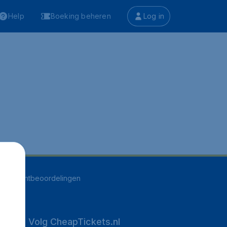
Help
Boeking beheren
Log in
546
klantbeoordelingen
Volg CheapTickets.nl