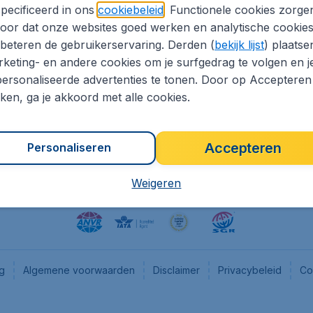
pecificeerd in ons
cookiebeleid
. Functionele cookies zorge
eapTickets.nl
CheapTickets.be
oor dat onze websites goed werken en analytische cookie
he informatie
Flugladen.de
beteren de gebruikerservaring. Derden (
bekijk lijst
) plaatse
CheapTickets.ch
keting- en andere cookies om je surfgedrag te volgen en j
ersonaliseerde advertenties te tonen. Door op Accepteren
es
CheapTickets.sg
kken, ga je akkoord met alle cookies.
en pers
Accepteren
Personaliseren
Weigeren
ng
Algemene voorwaarden
Disclaimer
Privacybeleid
Co