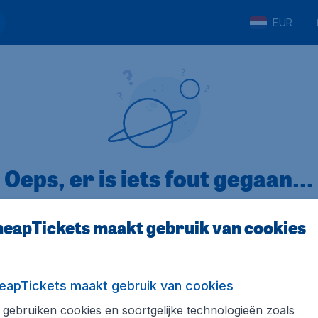
EUR
Oeps, er is iets fout gegaan...
eapTickets maakt gebruik van cookies
p Trustpilot
Op basis van
32
eapTickets maakt gebruik van cookies
gebruiken cookies en soortgelijke technologieën zoals
ickets.nl
Internationale sites