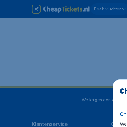
Boek vluchten
Ch
We krijgen een
4 uit 5
o
Ch
We 
Klantenservice
CheapT