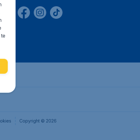
n
s
n
e
 te
okies
Copyright © 2026