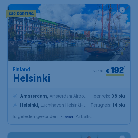
€20 KORTING
192
*
Finland
€
vanaf
Helsinki
Amsterdam
,
Amsterdam Airport
Heenreis:
08 okt
Schiphol
Helsinki
,
Luchthaven Helsinki-
Terugreis:
14 okt
Vantaa
1u geleden gevonden
•
Airbaltic