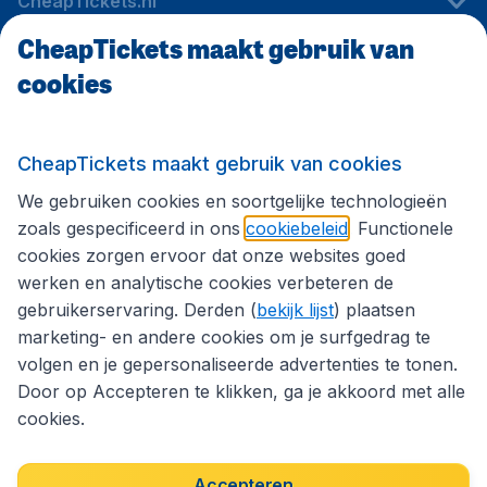
CheapTickets.nl
CheapTickets maakt gebruik van
cookies
Internationale sites
Volg CheapTickets.nl
CheapTickets maakt gebruik van cookies
We gebruiken cookies en soortgelijke technologieën
zoals gespecificeerd in ons
cookiebeleid
. Functionele
cookies zorgen ervoor dat onze websites goed
werken en analytische cookies verbeteren de
gebruikerservaring. Derden (
bekijk lijst
) plaatsen
marketing- en andere cookies om je surfgedrag te
volgen en je gepersonaliseerde advertenties te tonen.
Door op Accepteren te klikken, ga je akkoord met alle
cookies.
Toegankelijkheidsverklaring
Algemene voorwaarden
Disclaimer
Privacybeleid
Cookies
Accepteren