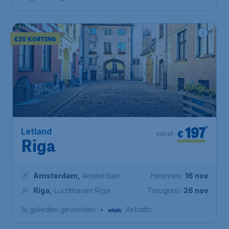
€20 KORTING
197
*
Letland
€
vanaf
Riga
Amsterdam
,
Amsterdam
Heenreis:
16 nov
Airport Schiphol
Riga
,
Luchthaven Riga
Terugreis:
26 nov
1u geleden gevonden
•
Airbaltic