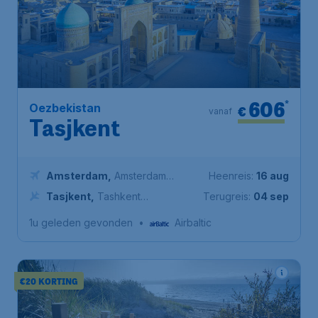
606
*
Oezbekistan
€
vanaf
Tasjkent
Amsterdam
,
Amsterdam
Heenreis:
16 aug
Airport Schiphol
Tasjkent
,
Tashkent
Terugreis:
04 sep
International Airport
1u geleden gevonden
•
Airbaltic
€20 KORTING