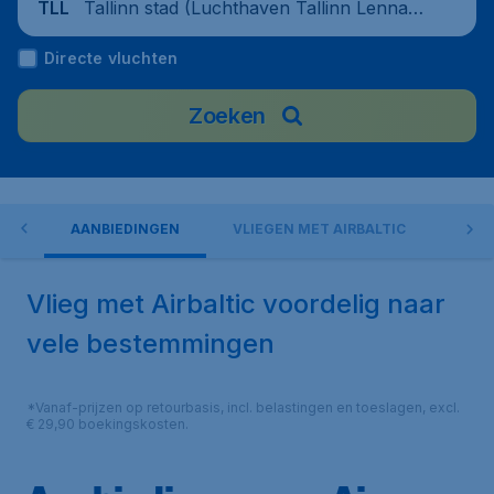
Tallinn stad (Luchthaven Tallinn Lennart
TLL
Meri), Estland
Directe vluchten
Zoeken
ORT
AANBIEDINGEN
VLIEGEN MET AIRBALTIC
INC
Vlieg met Airbaltic voordelig naar
vele bestemmingen
*Vanaf-prijzen op retourbasis, incl. belastingen en toeslagen, excl.
€ 29,90 boekingskosten.