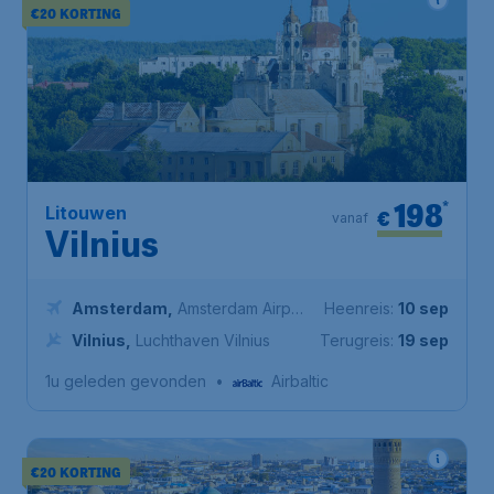
€20 KORTING
198
*
Litouwen
€
vanaf
Vilnius
Amsterdam
,
Amsterdam Airport
Heenreis:
10 sep
Schiphol
Vilnius
,
Luchthaven Vilnius
Terugreis:
19 sep
1u geleden gevonden
•
Airbaltic
€20 KORTING