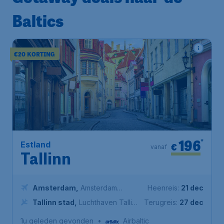
Baltics
€20 KORTING
196
*
Estland
€
vanaf
Tallinn
Amsterdam
,
Amsterdam
Heenreis:
21 dec
Airport Schiphol
Tallinn stad
,
Luchthaven Tallinn
Terugreis:
27 dec
Lennart Meri
1u geleden gevonden
•
Airbaltic