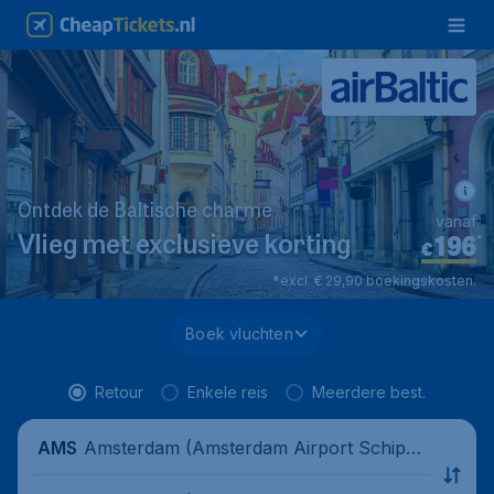
Ontdek de Baltische charme
vanaf
196
*
Vlieg met exclusieve korting
€
*excl. € 29,90 boekingskosten.
Boek vluchten
Retour
Enkele reis
Meerdere best.
Amsterdam (Amsterdam Airport Schipho
AMS
l), Nederland